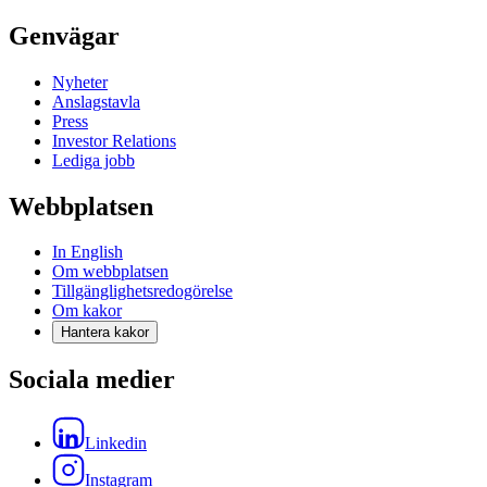
Genvägar
Nyheter
Anslagstavla
Press
Investor Relations
Lediga jobb
Webbplatsen
In English
Om webbplatsen
Tillgänglighetsredogörelse
Om kakor
Hantera kakor
Sociala medier
Linkedin
Instagram