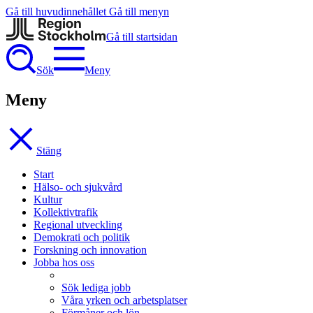
Gå till huvudinnehållet
Gå till menyn
Gå till startsidan
Sök
Meny
Meny
Stäng
Start
Hälso- och sjukvård
Kultur
Kollektivtrafik
Regional utveckling
Demokrati och politik
Forskning och innovation
Jobba hos oss
Sök lediga jobb
Våra yrken och arbetsplatser
Förmåner och lön