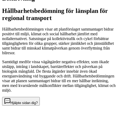
Hållbarhetsbedömning för länsplan för
regional transport
Hållbarhetsbedömningen visar att planförslaget sammantaget bidrar
positivt till miljö, klimat och social hållbarhet jämfört med
nollalternativet. Satsningar på kollektivtrafik och cykel förbättrar
tillgängligheten för olika grupper, stärker jämlikhet och jämställdhet
samt bidrar till minskad klimatpåverkan genom överflyttning från
bilresor.
Samtidigt medför vissa vägåtgärder negativa effekter, som ökade
utsläpp, intrång i land­skapet, barriäreffekter och påverkan på
biologisk mångfald. De flesta åtgärder innebär även ökad
energianvändning vid byggande och drift. Hållbarhetsbedömningen
visar att planen sammantaget bidrar till en mer hållbar inriktning,
men med kvarstående målkonflikter mellan tillgänglighet, klimat och
miljö.
Hjälpte sidan dig?