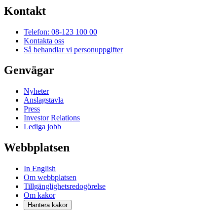
Kontakt
Telefon: 08-123 100 00
Kontakta oss
Så behandlar vi personuppgifter
Genvägar
Nyheter
Anslagstavla
Press
Investor Relations
Lediga jobb
Webbplatsen
In English
Om webbplatsen
Tillgänglighetsredogörelse
Om kakor
Hantera kakor