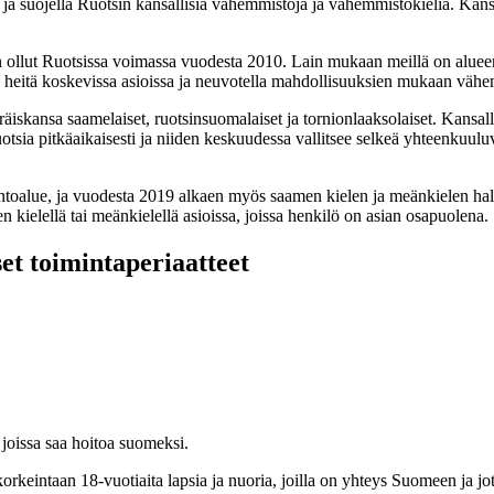
 suojella Ruotsin kansallisia vähemmistöjä ja vähemmistökieliä. Kansa
n ollut Ruotsissa voimassa vuodesta 2010. Lain mukaan meillä on alueen
a heitä koskevissa asioissa ja neuvotella mahdollisuuksien mukaan vähe
eräiskansa saamelaiset, ruotsinsuomalaiset ja tornionlaaksolaiset. Kansal
otsia pitkäaikaisesti ja niiden keskuudessa vallitsee selkeä yhteenkuulu
alue, ja vuodesta 2019 alkaen myös saamen kielen ja meänkielen hallint
 kielellä tai meänkielellä asioissa, joissa henkilö on asian osapuolena.
set toimintaperiaatteet
 joissa saa hoitoa suomeksi.
orkeintaan 18-vuotiaita lapsia ja nuoria, joilla on yhteys Suomeen ja j