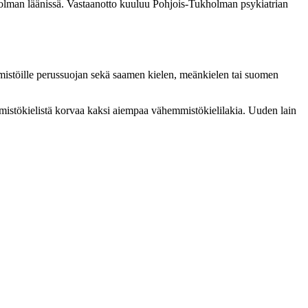
kholman läänissä. Vastaanotto kuuluu Pohjois-Tukholman psykiatrian
mistöille perussuojan sekä saamen kielen, meänkielen tai suomen
emmistökielistä korvaa kaksi aiempaa vähemmistökielilakia. Uuden lain