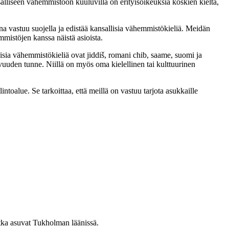
lliseen vähemmistöön kuuluvilla on erityisoikeuksia koskien kieltä,
a vastuu suojella ja edistää kansallisia vähemmistökieliä. Meidän
mmistöjen kanssa näistä asioista.
lisia vähemmistökieliä ovat jiddiš, romani chib, saame, suomi ja
vuuden tunne. Niillä on myös oma kielellinen tai kulttuurinen
oalue. Se tarkoittaa, että meillä on vastuu tarjota asukkaille
otka asuvat Tukholman läänissä.