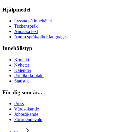
Hjälpmedel
Lyssna på innehållet
Teckenspråk
Anpassa text
Andra språk/other languages
Innehållstyp
Kontakt
Nyheter
Kalender
Politikerkontakt
Statistik
För dig som är...
Press
Vårdsökande
Jobbsökande
Förtroendevald