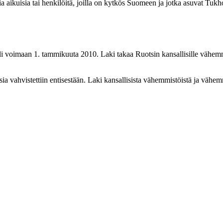
ia aikuisia tai henkilöitä, joilla on kytkös Suomeen ja jotka asuvat Tu
i
uli voimaan 1. tammikuuta 2010. Laki takaa Ruotsin kansallisille vähem
ksia vahvistettiin entisestään. Laki kansallisista vähemmistöistä ja väh