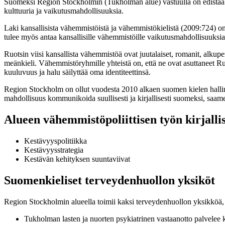
Suomeksi Region Stockholmin (Tukholman alue) vastuulla on edistää ja
kulttuuria ja vaikutusmahdollisuuksia.
Laki kansallisista vähemmistöistä ja vähemmistökielistä (2009:724) o
tulee myös antaa kansallisille vähemmistöille vaikutusmahdollisuuksi
Ruotsin viisi kansallista vähemmistöä ovat juutalaiset, romanit, alkup
meänkieli. Vähemmistöryhmille yhteistä on, että ne ovat asuttaneet Ru
kuuluvuus ja halu säilyttää oma identiteettinsä.
Region Stockholm on ollut vuodesta 2010 alkaen suomen kielen hallinto
mahdollisuus kommunikoida suullisesti ja kirjallisesti suomeksi, saamen
Alueen vähemmistöpoliittisen työn kirjalli
Kestävyyspolitiikka
Kestävyysstrategia
Kestävän kehityksen suuntaviivat
Suomenkieliset terveydenhuollon yksiköt
Region Stockholmin alueella toimii kaksi terveydenhuollon yksikköä,
Tukholman lasten ja nuorten psykiatrinen vastaanotto palvelee k