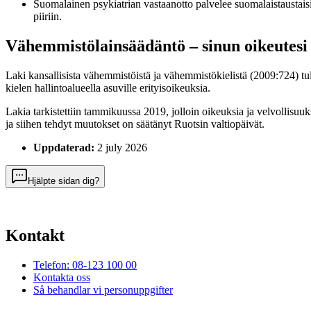
Suomalainen psykiatrian vastaanotto palvelee suomalaistaustais
piiriin.
Vähemmistölainsäädäntö – sinun oikeutes
Laki kansallisista vähemmistöistä ja vähemmistökielistä (2009:724) t
kielen hallintoalueella asuville erityisoikeuksia.
Lakia tarkistettiin tammikuussa 2019, jolloin oikeuksia ja velvollisuu
ja siihen tehdyt muutokset on säätänyt Ruotsin valtiopäivät.
Uppdaterad:
2 july 2026
Hjälpte sidan dig?
Kontakt
Telefon: 08-123 100 00
Kontakta oss
Så behandlar vi personuppgifter