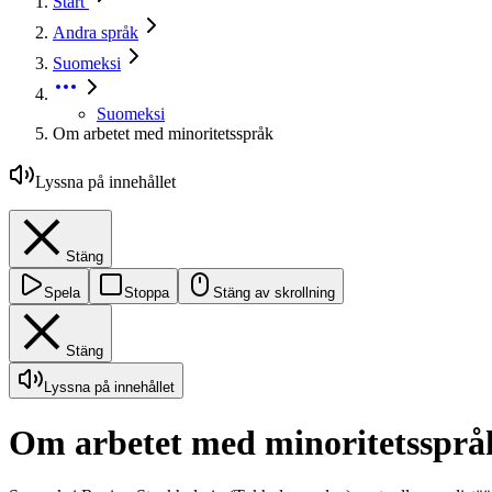
Start
Andra språk
Suomeksi
Suomeksi
Om arbetet med minoritetsspråk
Lyssna på innehållet
Stäng
Spela
Stoppa
Stäng av skrollning
Stäng
Lyssna på innehållet
Om arbetet med minoritetssprå