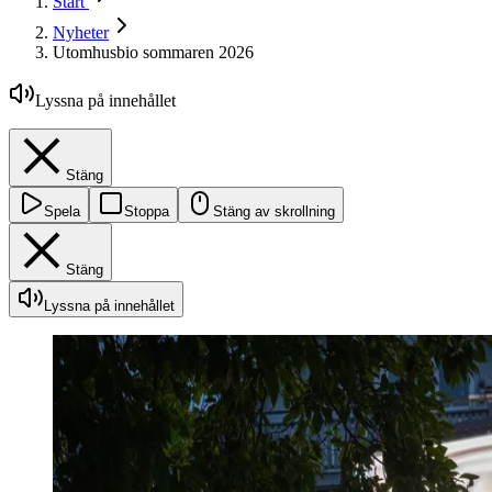
Start
Nyheter
Utomhusbio sommaren 2026
Lyssna på innehållet
Stäng
Spela
Stoppa
Stäng av skrollning
Stäng
Lyssna på innehållet