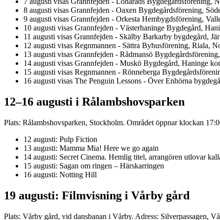
7 augusti visas Grannfejden - Lohärads Bygdegårdsförening, 
8 augusti visas Grannfejden - Oaxen Bygdegårdsförening, Söd
9 augusti visas Grannfejden - Orkesta Hembygdsförening, Va
10 augusti visas Grannfejden - Västerhaninge Bygdegård, H
11 augusti visas Grannfejden - Skälby Barkarby bygdegård, Jä
12 augusti visas Regnmannen - Sättra Byhusförening, Riala, N
13 augusti visas Grannfejden - Rådmansö Bygdegårdsförening
14 augusti visas Grannfejden - Muskö Bygdegård, Haninge 
15 augusti visas Regnmannen - Rönneberga Bygdegårdsföreni
16 augusti visas The Penguin Lessons - Över Enhörna bygdeg
12–16 augusti i Rålambshovsparken
Plats: Rålambshovsparken, Stockholm. Området öppnar klockan 17:00
12 augusti: Pulp Fiction
13 augusti: Mamma Mia! Here we go again
14 augusti: Secret Cinema. Hemlig titel, arrangören utlovar kal
15 augusti: Sagan om ringen – Härskarringen
16 augusti: Notting Hill
19 augusti: Filmvisning i Vårby gård
Plats: Vårby gård, vid dansbanan i Vårby. Adress: Silverpassagen, V