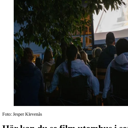
Foto:
Jesper Klevenås