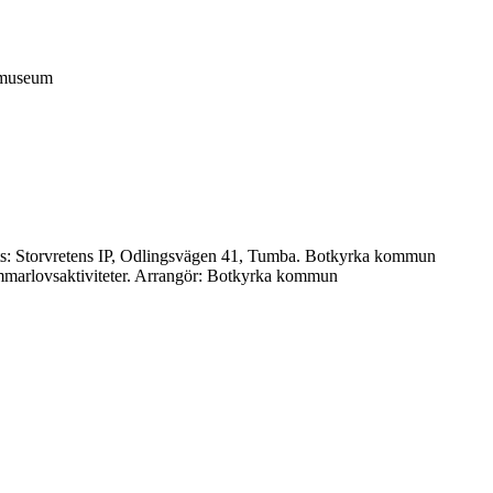
a museum
lats: Storvretens IP, Odlingsvägen 41, Tumba. Botkyrka kommun
sommarlovsaktiviteter. Arrangör: Botkyrka kommun