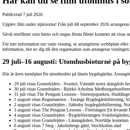
Här kan du se film utomhus i 
Publicerad 7 juli 2026
Upplev film under stjärnorna! Från juli till september 2026 arrangeras
Såväl storfilmer som barns och ungas första filmer kommer att visas und
För mer information om varje visning, se arrangörens webbplats eller
information, hör av dig till den organisation som arrangerar visningen.
29 juli–16 augusti: Utomhusbioturné på b
Här är årets turnéplan för utomhusbio på länets bygdegårdar. Arrang
29 juli visas Grannfejden - Svartsö, Värmdö norra skärgård
30 juli visas Grannfejden - Björkö Arholma Medborgarhusföre
31 juli visas The Penguin Lessons - Stortorpsparken, Huddin
1 augusti visas Regnmannen - Taxinge Bygdegårdsförening, S
2 augusti visas Grannfejden - Sättraby bygdegårdsförening, N
3 augusti visas The Penguin Lessons - Föreningen Ett levand
4 augusti visas Grannfejden - Bygdeföreningen Svärdsögård
5 augusti visas Grannfejden - Lännagården, Norrtälje kommun
6 augusti visas 7 Steg - Jakobsbergs gård, Stockholms stad