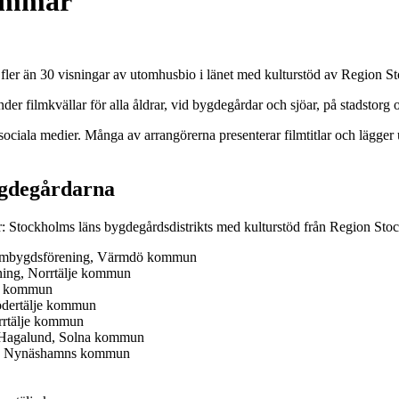
sommar
 fler än 30 visningar av utomhusbio i länet med kulturstöd av Region Sto
er filmkvällar för alla åldrar, vid bygdegårdar och sjöar, på stadstorg o
 sociala medier. Många av arrangörerna presenterar filmtitlar och lägg
ygdegårdarna
ör: Stockholms läns bygdegårdsdistrikts med kulturstöd från Region Sto
s hembygdsförening, Värmdö kommun
ning, Norrtälje kommun
ge kommun
ödertälje kommun
orrtälje kommun
e Hagalund, Solna kommun
en, Nynäshamns kommun