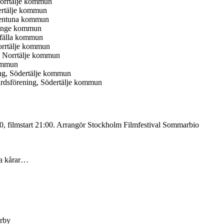
Norrtälje kommun
ertälje kommun
llentuna kommun
aninge kommun
rfälla kommun
orrtälje kommun
, Norrtälje kommun
kommun
ng, Södertälje kommun
årdsförening, Södertälje kommun
, filmstart 21:00. Arrangör Stockholm Filmfestival Sommarbio
la kårar…
årby