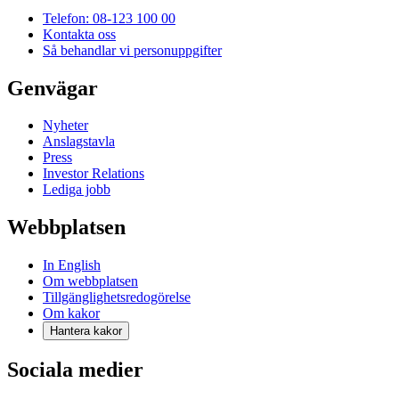
Telefon: 08-123 100 00
Kontakta oss
Så behandlar vi personuppgifter
Genvägar
Nyheter
Anslagstavla
Press
Investor Relations
Lediga jobb
Webbplatsen
In English
Om webbplatsen
Tillgänglighetsredogörelse
Om kakor
Hantera kakor
Sociala medier