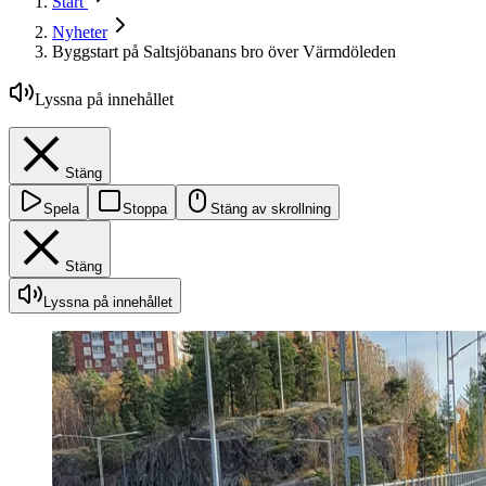
Start
Nyheter
Byggstart på Saltsjöbanans bro över Värmdöleden
Lyssna på innehållet
Stäng
Spela
Stoppa
Stäng av skrollning
Stäng
Lyssna på innehållet