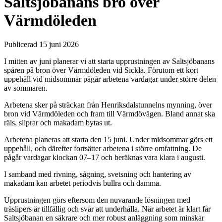
Saltsjöbanans bro över
Värmdöleden
Publicerad 15 juni 2026
I mitten av juni planerar vi att starta upprustningen av Saltsjöbanans
spåren på bron över Värmdöleden vid Sickla. Förutom ett kort
uppehåll vid midsommar pågår arbetena vardagar under större delen
av sommaren.
Arbetena sker på sträckan från Henriksdalstunnelns mynning, över
bron vid Värmdöleden och fram till Värmdövägen. Bland annat ska
räls, sliprar och makadam bytas ut.
Arbetena planeras att starta den 15 juni. Under midsommar görs ett
uppehåll, och därefter fortsätter arbetena i större omfattning. De
pågår vardagar klockan 07–17 och beräknas vara klara i augusti.
I samband med rivning, sågning, svetsning och hantering av
makadam kan arbetet periodvis bullra och damma.
Upprustningen görs eftersom den nuvarande lösningen med
träslipers är tillfällig och svår att underhålla. När arbetet är klart får
Saltsjöbanan en säkrare och mer robust anläggning som minskar