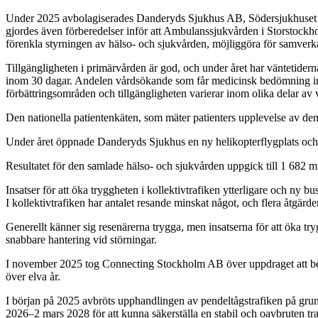
Under 2025 avbolagiserades Danderyds Sjukhus AB, Södersjukhuset A
gjordes även förberedelser inför att Ambulanssjukvården i Storstock
förenkla styrningen av hälso- och sjukvården, möjliggöra för samver
Tillgängligheten i primärvården är god, och under året har väntetidern
inom 30 dagar. Andelen vårdsökande som får medicinsk bedömning inom
förbättringsområden och tillgängligheten varierar inom olika delar av 
Den nationella patientenkäten, som mäter patienters upplevelse av de
Under året öppnade Danderyds Sjukhus en ny helikopterflygplats och
Resultatet för den samlade hälso- och sjukvården uppgick till 1 682 m
Insatser för att öka tryggheten i kollektivtrafiken ytterligare och ny bus
I kollektivtrafiken har antalet resande minskat något, och flera åtgärder
Generellt känner sig resenärerna trygga, men insatserna för att öka try
snabbare hantering vid störningar.
I november 2025 tog Connecting Stockholm AB över uppdraget att bedri
över elva år.
I början på 2025 avbröts upphandlingen av pendeltågstrafiken på gru
2026–2 mars 2028 för att kunna säkerställa en stabil och oavbruten tra