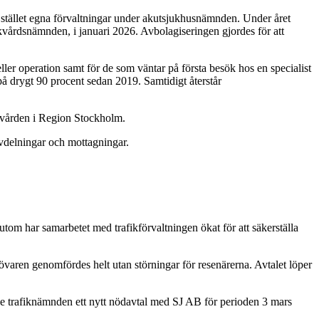
tället egna förvaltningar under akutsjukhusnämnden. Under året
årdsnämnden, i januari 2026. Avbolagiseringen gjordes för att
ller operation samt för de som väntar på första besök hos en specialist
 drygt 90 procent sedan 2019. Samtidigt återstår
usvården i Region Stockholm.
vdelningar och mottagningar.
utom har samarbetet med trafikförvaltningen ökat för att säkerställa
aren genomfördes helt utan störningar för resenärerna. Avtalet löper
e trafiknämnden ett nytt nödavtal med SJ AB för perioden 3 mars