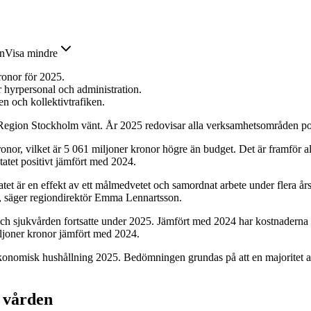
en
Visa mindre
ronor för 2025.
r hyrpersonal och administration.
n och kollektivtrafiken.
 Region Stockholm vänt. År 2025 redovisar alla verksamhetsområden posi
or, vilket är 5 061 miljoner kronor högre än budget. Det är framför allt
tatet positivt jämfört med 2024.
ltatet är en effekt av ett målmedvetet och samordnat arbete under flera å
a, säger regiondirektör Emma Lennartsson.
ch sjukvården fortsatte under 2025. Jämfört med 2024 har kostnadern
ljoner kronor jämfört med 2024.
omisk hushållning 2025. Bedömningen grundas på att en majoritet av 
i vården