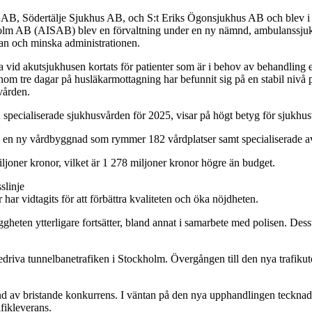
B, Södertälje Sjukhus AB, och S:t Eriks Ögonsjukhus AB och blev i s
holm AB (AISAB) blev en förvaltning under en ny nämnd, ambulanssjukv
kan och minska administrationen.
a vid akutsjukhusen kortats för patienter som är i behov av behandling e
 tre dagar på husläkarmottagning har befunnit sig på en stabil nivå på
vården.
n specialiserade sjukhusvården för 2025, visar på högt betyg för sjukh
 en ny vårdbyggnad som rymmer 182 vårdplatser samt specialiserade a
iljoner kronor, vilket är 1 278 miljoner kronor högre än budget.
slinje
 har vidtagits för att förbättra kvaliteten och öka nöjdheten.
ggheten ytterligare fortsätter, bland annat i samarbete med polisen. Dess
va tunnelbanetrafiken i Stockholm. Övergången till den nya trafikutöv
nd av bristande konkurrens. I väntan på den nya upphandlingen tecknad
fikleverans.