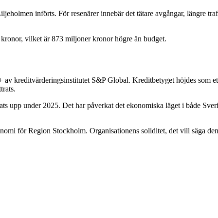
jeholmen införts. För resenärer innebär det tätare avgångar, längre tra
r kronor, vilket är 873 miljoner kronor högre än budget.
v kreditvärderingsinstitutet S&P Global. Kreditbetyget höjdes som ett 
trats.
rappats upp under 2025. Det har påverkat det ekonomiska läget i både S
omi för Region Stockholm. Organisationens soliditet, det vill säga den 