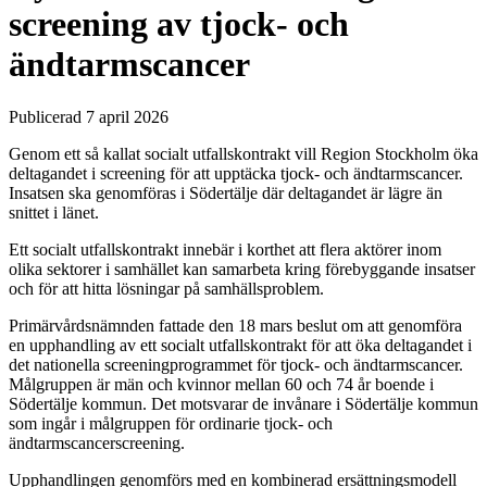
screening av tjock- och
ändtarmscancer
Publicerad 7 april 2026
Genom ett så kallat socialt utfallskontrakt vill Region Stockholm öka
deltagandet i screening för att upptäcka tjock- och ändtarmscancer.
Insatsen ska genomföras i Södertälje där deltagandet är lägre än
snittet i länet.
Ett socialt utfallskontrakt innebär i korthet att flera aktörer inom
olika sektorer i samhället kan samarbeta kring förebyggande insatser
och för att hitta lösningar på samhällsproblem.
Primärvårdsnämnden fattade den 18 mars beslut om att genomföra
en upphandling av ett socialt utfallskontrakt för att öka deltagandet i
det nationella screeningprogrammet för tjock- och ändtarmscancer.
Målgruppen är män och kvinnor mellan 60 och 74 år boende i
Södertälje kommun. Det motsvarar de invånare i Södertälje kommun
som ingår i målgruppen för ordinarie tjock- och
ändtarmscancerscreening.
Upphandlingen genomförs med en kombinerad ersättningsmodell