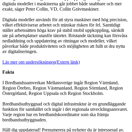
digitala modeller i maskinerna går jobbet både snabbare och mer
exakt, säger Peter Collin, VD, Collin Grävmaskiner.
Digitala modeller används för att styra maskiner med hög precision,
vilket effektiviserar arbetet och minskar risken för fel. Samtidigt
ställer arbetssätten höga krav på stabil mobil uppkoppling, särskilt
ute på arbetsplatser utanför tätorter. Bristande täckning kan försvåra
nedladdning och uppdatering av ritningar och modeller, vilket
påverkar både produktiviteten och möjligheten att fullt ut dra nytta
av digitaliseringen.
Läs mer om undersökningen
(Extern länk)
Fakta
I Bredbandssamverkan Mellansverige ingår Region Värmland,
Region Örebro, Region Västmanland, Region Sörmland, Region
Östergötland, Region Uppsala och Region Stockholm.
Bredbandsutbyggnad och digital infrastruktur är en grundläggande
funktion för samhället och ingår i det regionala utvecklingsansvaret.
Varje region har en bredbandskoordinator som ska främja
bredbandsutbyggnaden.
Håll dig uppdaterad! Prenumerera på nyheter du är intresserad av.