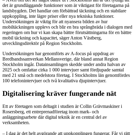
det är grundläggande funktioner som är viktigast för företagarna på
landsbygden. Det handlar om förbättrad täckning och en stabilare
uppkoppling, inte lägre priser eller nya tekniska funktioner.
Undersökningen är viktig för att nyansera bilden av hur
mobiltäckningen upplevs och blir en bra språngbräda i dialogen med
regeringen om hur vi kan skapa bättre förutsättningarna för en bättre
mobil täckning och kapacitet, säger Anton Västberg,
utvecklingsdirektör på Region Stockholm.
Undersökningen har genomförts av A-focus på uppdrag av
Bredbandssamverkan Mellansverige, där bland annat Region
Stockholm ingår. Datainsamlingen skedde under andra halvan av
2025 och omfattar cirka 1 000 intervjuer samt fördjupade samtal
med 21 små och medelstora företag. I Stockholms län genomfördes
100 telefonintervjuer och två kvalitativa djupintervjuer.
Digitalisering kräver fungerande nät
Ett av företagen som deltagit i studien är Collin Grävmaskiner i
Rosersberg, ett entreprenadföretag inom mark- och
anläggningsarbete där digital teknik är en central del av
verksamheten.
– I dag är det helt avgörande att uppkopplingen fungerar. Får vi rätt