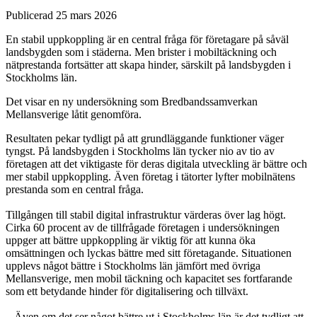
Publicerad 25 mars 2026
En stabil uppkoppling är en central fråga för företagare på såväl
landsbygden som i städerna. Men brister i mobiltäckning och
nätprestanda fortsätter att skapa hinder, särskilt på landsbygden i
Stockholms län.
Det visar en ny undersökning som Bredbandssamverkan
Mellansverige låtit genomföra.
Resultaten pekar tydligt på att grundläggande funktioner väger
tyngst. På landsbygden i Stockholms län tycker nio av tio av
företagen att det viktigaste för deras digitala utveckling är bättre och
mer stabil uppkoppling. Även företag i tätorter lyfter mobilnätens
prestanda som en central fråga.
Tillgången till stabil digital infrastruktur värderas över lag högt.
Cirka 60 procent av de tillfrågade företagen i undersökningen
uppger att bättre uppkoppling är viktig för att kunna öka
omsättningen och lyckas bättre med sitt företagande. Situationen
upplevs något bättre i Stockholms län jämfört med övriga
Mellansverige, men mobil täckning och kapacitet ses fortfarande
som ett betydande hinder för digitalisering och tillväxt.
– Även om det ser något bättre ut i Stockholms län är det tydligt att