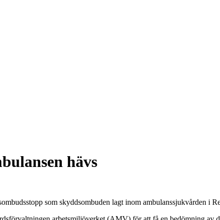
bulansen hävs
yddsombudsstopp som skyddsombuden lagt inom ambulanssjukvården i 
sförvaltningen arbetsmiljöverket (AMV) för att få en bedömning av 