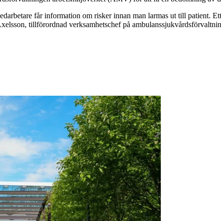
betare får information om risker innan man larmas ut till patient. Ett arb
 Axelsson, tillförordnad verksamhetschef på ambulanssjukvårdsförvaltni