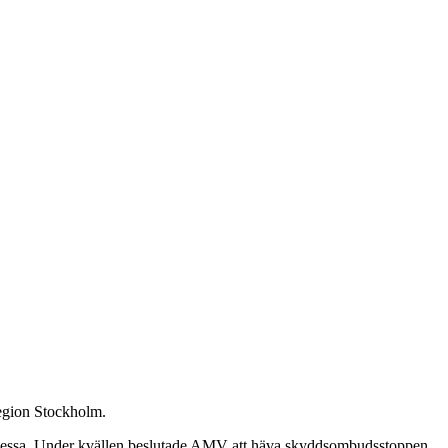
Region Stockholm.
dessa. Under kvällen beslutade AMV att häva skyddsombudsstoppen.