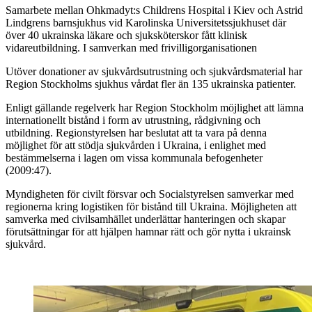
Samarbete mellan Ohkmadyt:s Childrens Hospital i Kiev och Astrid
Lindgrens barnsjukhus vid Karolinska Universitetssjukhuset där
över 40 ukrainska läkare och sjuksköterskor fått klinisk
vidareutbildning. I samverkan med frivilligorganisationen
Utöver donationer av sjukvårdsutrustning och sjukvårdsmaterial har
Region Stockholms sjukhus vårdat fler än 135 ukrainska patienter.
Enligt gällande regelverk har Region Stockholm möjlighet att lämna
internationellt bistånd i form av utrustning, rådgivning och
utbildning. Regionstyrelsen har beslutat att ta vara på denna
möjlighet för att stödja sjukvården i Ukraina, i enlighet med
bestämmelserna i lagen om vissa kommunala befogenheter
(2009:47).
Myndigheten för civilt försvar och Socialstyrelsen samverkar med
regionerna kring logistiken för bistånd till Ukraina. Möjligheten att
samverka med civilsamhället underlättar hanteringen och skapar
förutsättningar för att hjälpen hamnar rätt och gör nytta i ukrainsk
sjukvård.