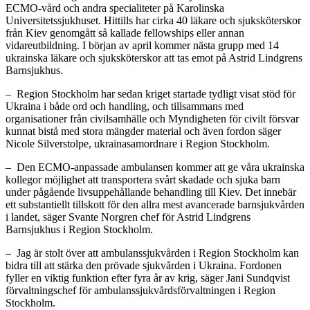
ECMO-vård och andra specialiteter på Karolinska
Universitetssjukhuset. Hittills har cirka 40 läkare och sjuksköterskor
från Kiev genomgått så kallade fellowships eller annan
vidareutbildning. I början av april kommer nästa grupp med 14
ukrainska läkare och sjuksköterskor att tas emot på Astrid Lindgrens
Barnsjukhus.
– Region Stockholm har sedan kriget startade tydligt visat stöd för
Ukraina i både ord och handling, och tillsammans med
organisationer från civilsamhälle och Myndigheten för civilt försvar
kunnat bistå med stora mängder material och även fordon säger
Nicole Silverstolpe, ukrainasamordnare i Region Stockholm.
– Den ECMO-anpassade ambulansen kommer att ge våra ukrainska
kollegor möjlighet att transportera svårt skadade och sjuka barn
under pågående livsuppehållande behandling till Kiev. Det innebär
ett substantiellt tillskott för den allra mest avancerade barnsjukvården
i landet, säger Svante Norgren chef för Astrid Lindgrens
Barnsjukhus i Region Stockholm.
– Jag är stolt över att ambulanssjukvården i Region Stockholm kan
bidra till att stärka den prövade sjukvården i Ukraina. Fordonen
fyller en viktig funktion efter fyra år av krig, säger Jani Sundqvist
förvaltningschef för ambulanssjukvårdsförvaltningen i Region
Stockholm.