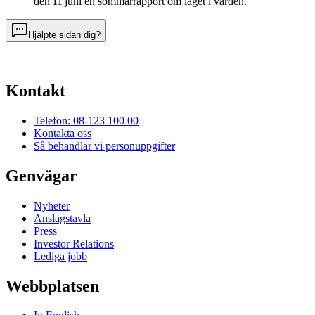
den 11 juni en sommarrapport om läget i vården.
Hjälpte sidan dig?
Kontakt
Telefon: 08-123 100 00
Kontakta oss
Så behandlar vi personuppgifter
Genvägar
Nyheter
Anslagstavla
Press
Investor Relations
Lediga jobb
Webbplatsen