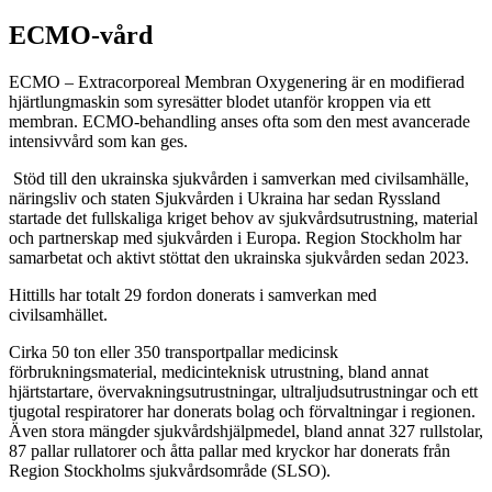
ECMO-vård
ECMO – Extracorporeal Membran Oxygenering är en modifierad
hjärtlungmaskin som syresätter blodet utanför kroppen via ett
membran. ECMO-behandling anses ofta som den mest avancerade
intensivvård som kan ges.
Stöd till den ukrainska sjukvården i samverkan med civilsamhälle,
näringsliv och staten Sjukvården i Ukraina har sedan Ryssland
startade det fullskaliga kriget behov av sjukvårdsutrustning, material
och partnerskap med sjukvården i Europa. Region Stockholm har
samarbetat och aktivt stöttat den ukrainska sjukvården sedan 2023.
Hittills har totalt 29 fordon donerats i samverkan med
civilsamhället.
Cirka 50 ton eller 350 transportpallar medicinsk
förbrukningsmaterial, medicinteknisk utrustning, bland annat
hjärtstartare, övervakningsutrustningar, ultraljudsutrustningar och ett
tjugotal respiratorer har donerats bolag och förvaltningar i regionen.
Även stora mängder sjukvårdshjälpmedel, bland annat 327 rullstolar,
87 pallar rullatorer och åtta pallar med kryckor har donerats från
Region Stockholms sjukvårdsområde (SLSO).