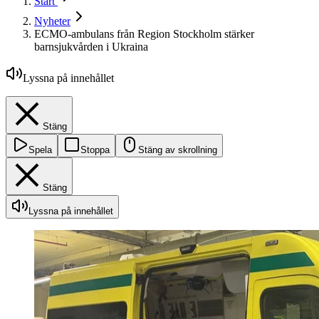
Start
Nyheter
ECMO-ambulans från Region Stockholm stärker
barnsjukvården i Ukraina
Lyssna på innehållet
Stäng
Spela
Stoppa
Stäng av skrollning
Stäng
Lyssna på innehållet