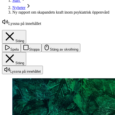
Start
Nyheter
Ny rapport om skapandets kraft inom psykiatrisk öppenvård
Lyssna på innehållet
Stäng
Spela
Stoppa
Stäng av skrollning
Stäng
Lyssna på innehållet