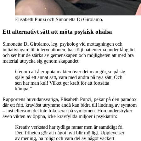
Elisabeth Punzi och Simonetta Di Girolamo.
Ett alternativt sätt att möta psykisk ohälsa
Simonetta Di Girolamo, leg. psykolog vid mottagningen och
initiativtagare till interventionen, har följt patienterna under lång tid
och ser hur de stärks av gemenskapen och möjligheten att med bra
material uttrycka sig genom skapandet:
Genom att återuppta makten över det man gör, se på sig
själv på ett annat sätt, vara med andra på nya sätt. Och
sen har man kul! Vilket ger kraft för att fortsätta
kämpa.”
Rapportens huvudansvariga, Elisabeth Punzi, pekar på den paradox
där ett fritt, kravlöst utrymme ändå kan bidra till lindring av symtom
– just eftersom det inte fokuserar på symtomen. Hon understryker
även vikten av öppna, icke-kravfyllda miljöer i psykiatrin:
Kreativ verkstad har tydliga ramar men är samtidigt fri.
Den friheten gör att något nytt blir möjligt. Upplevelser
av mening, ha roligt och vara del av något vackert