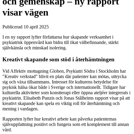
och gemenskap – ny rapport
visar vägen
Publicerad 10 april 2025
I en ny rapport lyfter författarna hur skapande verksamhet i
psykiatrisk öppenvård kan bidra till ökat välbefinnande, stärkt
självkänsla och minskad isolering.
Kreativt skapande som stöd i återhämtningen
Vid Affektiv mottagning Globen, Psykiatri Södra i Stockholm har
"Kreativ verkstad" blivit en plats där patienter kan mötas, uttrycka
sig och växa tillsammans. Intresset för kulturens betydelse för
psykisk hälsa ökar både i Sverige och internationellt. Tidigare har
kulturella aktiviteter som konstterapi eller öppna ateljéer integrerats i
psykiatrin. Elisabeth Punzis och Jonas Stålheims rapport visar på att
kreativt skapande kan spela en viktig roll för återhämtning och
mening i vardagen.
Rapporten lyfter hur kreativt arbete kan påverka patienternas
självuppfattning positivt och fungera som ett komplement till annan
vård.