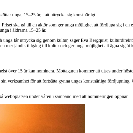
ttar unga, 15–25 år, i att uttrycka sig konstnärligt.
Priset ska gå till en aktör som ger unga möjlighet att fördjupa sig i en 
 unga i åldrarna 15–25 år.
 och unga får uttrycka sig genom kultur, säger Eva Bergquist, kulturdir
r en mer jämlik tillgång till kultur och ger unga möjlighet att ägna sig åt
helst över 15 år kan nominera. Mottagaren kommer att utses under höst
 verksamhet för att fortsätta gynna ungas konstnärliga fördjupning. Över
på webbplatsen under våren i samband med att nomineringen öppnar.