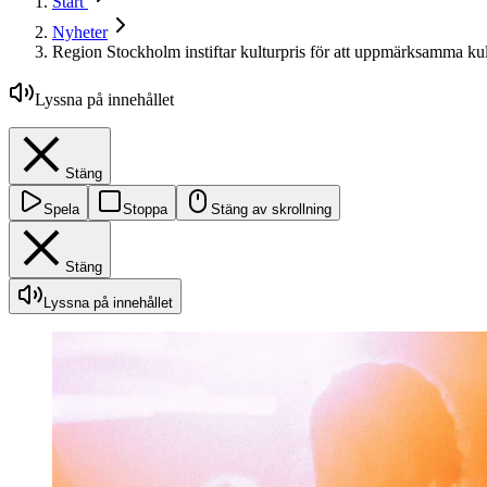
Start
Nyheter
Region Stockholm instiftar kulturpris för att uppmärksamma kul
Lyssna på innehållet
Stäng
Spela
Stoppa
Stäng av skrollning
Stäng
Lyssna på innehållet