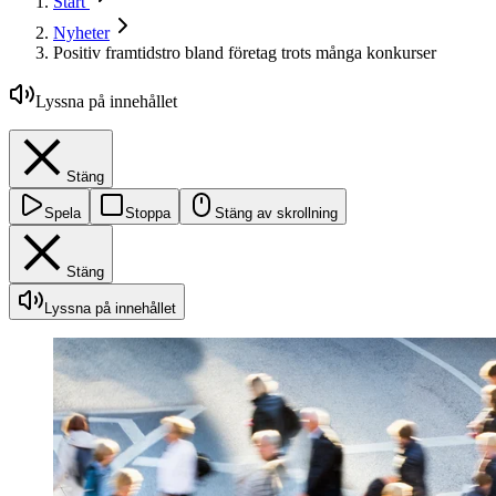
Start
Nyheter
Positiv framtidstro bland företag trots många konkurser
Lyssna på innehållet
Stäng
Spela
Stoppa
Stäng av skrollning
Stäng
Lyssna på innehållet