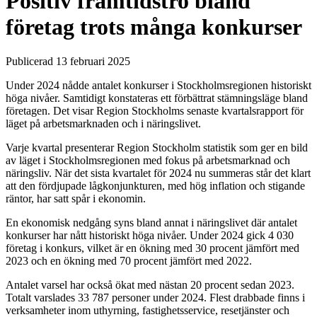
Positiv framtidstro bland
företag trots många konkurser
Publicerad 13 februari 2025
Under 2024 nådde antalet konkurser i Stockholmsregionen historiskt
höga nivåer. Samtidigt konstateras ett förbättrat stämningsläge bland
företagen. Det visar Region Stockholms senaste kvartalsrapport för
läget på arbetsmarknaden och i näringslivet.
Varje kvartal presenterar Region Stockholm statistik som ger en bild
av läget i Stockholmsregionen med fokus på arbetsmarknad och
näringsliv. När det sista kvartalet för 2024 nu summeras står det klart
att den fördjupade lågkonjunkturen, med hög inflation och stigande
räntor, har satt spår i ekonomin.
En ekonomisk nedgång syns bland annat i näringslivet där antalet
konkurser har nått historiskt höga nivåer. Under 2024 gick 4 030
företag i konkurs, vilket är en ökning med 30 procent jämfört med
2023 och en ökning med 70 procent jämfört med 2022.
Antalet varsel har också ökat med nästan 20 procent sedan 2023.
Totalt varslades 33 787 personer under 2024. Flest drabbade finns i
verksamheter inom uthyrning, fastighetsservice, resetjänster och