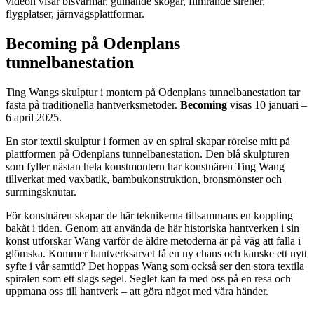
videon visar bisvärmar, gulnande skogar, flimrande sirener,
flygplatser, järnvägsplattformar.
Becoming på Odenplans
tunnelbanestation
Ting Wangs skulptur i montern på Odenplans tunnelbanestation tar
fasta på traditionella hantverksmetoder.
Becoming
visas 10 januari –
6 april 2025.
En stor textil skulptur i formen av en spiral skapar rörelse mitt på
plattformen på Odenplans tunnelbanestation. Den blå skulpturen
som fyller nästan hela konstmontern har konstnären Ting Wang
tillverkat med vaxbatik, bambukonstruktion, bronsmönster och
surrningsknutar.
För konstnären skapar de här teknikerna tillsammans en koppling
bakåt i tiden. Genom att använda de här historiska hantverken i sin
konst utforskar Wang varför de äldre metoderna är på väg att falla i
glömska. Kommer hantverksarvet få en ny chans och kanske ett nytt
syfte i vår samtid? Det hoppas Wang som också ser den stora textila
spiralen som ett slags segel. Seglet kan ta med oss på en resa och
uppmana oss till hantverk – att göra något med våra händer.