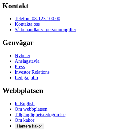
Kontakt
Telefon: 08-123 100 00
Kontakta oss
Så behandlar vi personuppgifter
Genvägar
Nyheter
Anslagstavla
Press
Investor Relations
Lediga jobb
Webbplatsen
In English
Om webbplatsen
Tillgänglighetsredogörelse
Om kakor
Hantera kakor