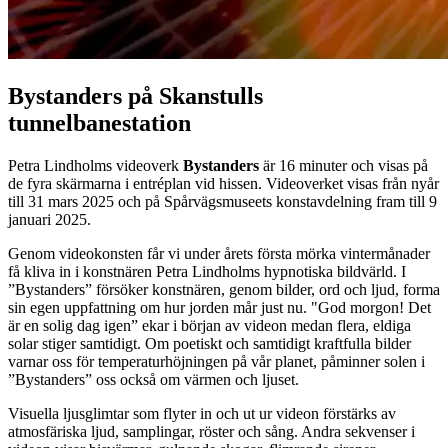
Bystanders på Skanstulls
tunnelbanestation
Petra Lindholms videoverk
Bystanders
är 16 minuter och visas på
de fyra skärmarna i entréplan vid hissen. Videoverket visas från nyår
till 31 mars 2025 och på Spårvägsmuseets konstavdelning fram till 9
januari 2025.
Genom videokonsten får vi under årets första mörka vintermånader
få kliva in i konstnären Petra Lindholms hypnotiska bildvärld. I
”Bystanders” försöker konstnären, genom bilder, ord och ljud, forma
sin egen uppfattning om hur jorden mår just nu. "God morgon! Det
är en solig dag igen” ekar i början av videon medan flera, eldiga
solar stiger samtidigt. Om poetiskt och samtidigt kraftfulla bilder
varnar oss för temperaturhöjningen på vår planet, påminner solen i
”Bystanders” oss också om värmen och ljuset.
Visuella ljusglimtar som flyter in och ut ur videon förstärks av
atmosfäriska ljud, samplingar, röster och sång. Andra sekvenser i