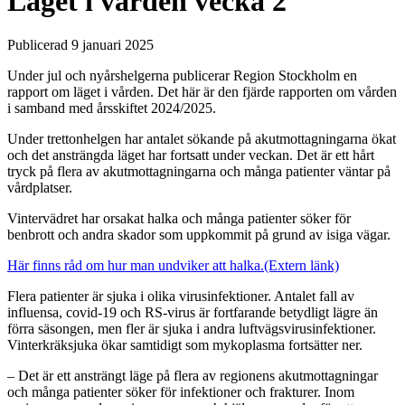
Läget i vården vecka 2
Publicerad 9 januari 2025
Under jul och nyårshelgerna publicerar Region Stockholm en
rapport om läget i vården. Det här är den fjärde rapporten om vården
i samband med årsskiftet 2024/2025.
Under trettonhelgen har antalet sökande på akutmottagningarna ökat
och det ansträngda läget har fortsatt under veckan. Det är ett hårt
tryck på flera av akutmottagningarna och många patienter väntar på
vårdplatser.
Vintervädret har orsakat halka och många patienter söker för
benbrott och andra skador som uppkommit på grund av isiga vägar.
Här finns råd om hur man undviker att halka.
(Extern länk)
Flera patienter är sjuka i olika virusinfektioner. Antalet fall av
influensa, covid-19 och RS-virus är fortfarande betydligt lägre än
förra säsongen, men fler är sjuka i andra luftvägsvirusinfektioner.
Vinterkräksjuka ökar samtidigt som mykoplasma fortsätter ner.
– Det är ett ansträngt läge på flera av regionens akutmottagningar
och många patienter söker för infektioner och frakturer. Inom