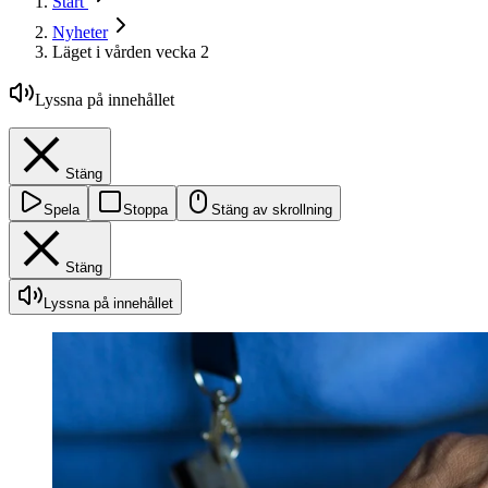
Start
Nyheter
Läget i vården vecka 2
Lyssna på innehållet
Stäng
Spela
Stoppa
Stäng av skrollning
Stäng
Lyssna på innehållet