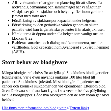
Alla verksamheter har gjort en planering för att säkerställa
nödvändig bemanning och sammantaget har vi något fler
vårdplatser på akutsjukhus och betydligt fler inom geriatrik
jämfört med förra året.
Förstärkning av sjuktransportkapacitet under helgerna.
Förstärkning av den geriatriska vården genom att sluten
palliativ vård kan ta geriatriska patienter från akutsjukhusen.
Närakuterna är öppna under alla helger som vanligt mellan
klockan 8-22.
Etablerat samarbete och dialog med kommunerna, med bra
vårdflöden. God kapacitet inom Avancerad sjukvård i hemmet
(ASIH).
Stort behov av blodgivare
Många blodgivare behövs för att fylla på Stockholms blodlager efter
ledigheterna. Varje dygn används omkring 100 liter blod till
patienter i Stockholms sjukvård. Mest blod går till patienter med
cancer och kroniska sjukdomar och vid operationer. Eftersom blod
är en färskvara som bara kan lagras i sex veckor behövs påfyllning
av alla blodgrupper. Både nya blodgivare och de som redan ger blod
behövs!
Här finns mer information om blodgivning
(Extern länk)