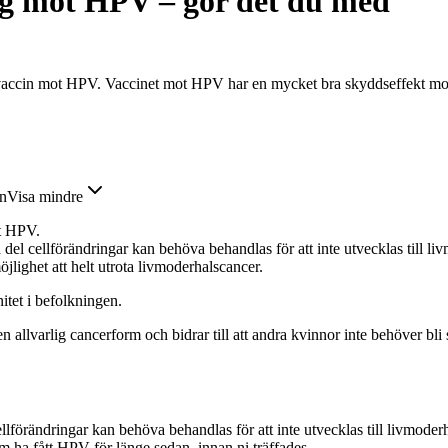
sig mot HPV – gör det du med
vaccin mot HPV. Vaccinet mot HPV har en mycket bra skyddseffekt mot 
en
Visa mindre
ot HPV.
 del cellförändringar kan behöva behandlas för att inte utvecklas till li
jlighet att helt utrota livmoderhalscancer.
itet i befolkningen.
allvarlig cancerform och bidrar till att andra kvinnor inte behöver bli
cellförändringar kan behöva behandlas för att inte utvecklas till livmo
om ha fått HPV för länge sedan, innan ni träffades.