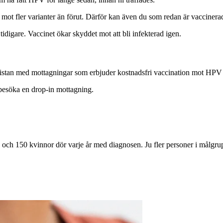
t fler varianter än förut. Därför kan även du som redan är vaccinerad 
digare. Vaccinet ökar skyddet mot att bli infekterad igen.
istan med mottagningar som erbjuder kostnadsfri vaccination mot HPV 
r besöka en drop-in mottagning.
och 150 kvinnor dör varje år med diagnosen. Ju fler personer i målgruppe