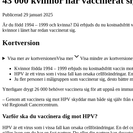
43 000 kvinnor har vaccinerat 
Publicerad 29 januari 2025
Är du född 1994 – 1999 och kvinna? Då erbjuds du nu kostnadsfritt 
kvinnor i länet har redan vaccinerat sig.
Kortversion
Visa mer av kortversionen
Visa mer
Visa mindre av kortversion
Kvinnor födda 1994 – 1999 erbjuds nu kostnadsfritt vaccin m
HPV är ett virus som i vissa fall kan orsaka cellförändringar. En
Ju fler personer i målgruppen som vaccinerar sig, desto bättre mö
Ytterligare drygt 26 000 behöver vaccinera sig för att uppnå en immun
– Genom att vaccinera sig mot HPV skyddar man både sig själv från en 
vid Regionalt Cancercentrum.
Varför ska du vaccinera dig mot HPV?
HPV är ett virus som i vissa fall kan orsaka cellförändringar. En del 
gäller även om du har en fast partner. Du eller din partner kan dessut