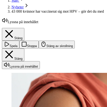
Start
Nyheter
43 000 kvinnor har vaccinerat sig mot HPV – gör det du med
Lyssna på innehållet
Stäng
Spela
Stoppa
Stäng av skrollning
Stäng
Lyssna på innehållet