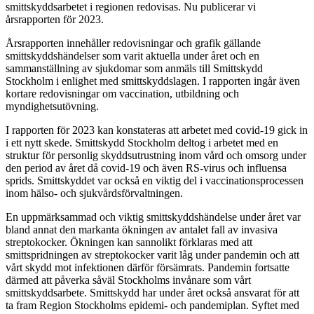
smittskyddsarbetet i regionen redovisas. Nu publicerar vi
årsrapporten för 2023.
Årsrapporten innehåller redovisningar och grafik gällande
smittskyddshändelser som varit aktuella under året och en
sammanställning av sjukdomar som anmäls till Smittskydd
Stockholm i enlighet med smittskyddslagen. I rapporten ingår även
kortare redovisningar om vaccination, utbildning och
myndighetsutövning.
I rapporten för 2023 kan konstateras att arbetet med covid-19 gick in
i ett nytt skede. Smittskydd Stockholm deltog i arbetet med en
struktur för personlig skyddsutrustning inom vård och omsorg under
den period av året då covid-19 och även RS-virus och influensa
sprids. Smittskyddet var också en viktig del i vaccinationsprocessen
inom hälso- och sjukvårdsförvaltningen.
En uppmärksammad och viktig smittskyddshändelse under året var
bland annat den markanta ökningen av antalet fall av invasiva
streptokocker. Ökningen kan sannolikt förklaras med att
smittspridningen av streptokocker varit låg under pandemin och att
vårt skydd mot infektionen därför försämrats. Pandemin fortsatte
därmed att påverka såväl Stockholms invånare som vårt
smittskyddsarbete. Smittskydd har under året också ansvarat för att
ta fram Region Stockholms epidemi- och pandemiplan. Syftet med