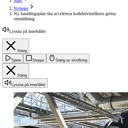
Start
Nyheter
Ny handlingsplan ska accelerera kollektivtrafikens gröna
omställning
Lyssna på innehållet
Stäng
Spela
Stoppa
Stäng av skrollning
Stäng
Lyssna på innehållet