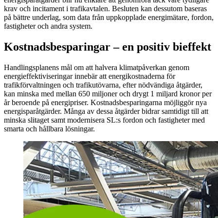
krav och incitament i trafikavtalen. Besluten kan dessutom baseras
på bättre underlag, som data från uppkopplade energimätare, fordon,
fastigheter och andra system.
Kostnadsbesparingar – en positiv bieffekt
Handlingsplanens mål om att halvera klimatpåverkan genom
energieffektiviseringar innebär att energikostnaderna för
trafikförvaltningen och trafikutövarna, efter nödvändiga åtgärder,
kan minska med mellan 650 miljoner och drygt 1 miljard kronor per
år beroende på energipriser. Kostnadsbesparingarna möjliggör nya
energisparåtgärder. Många av dessa åtgärder bidrar samtidigt till att
minska slitaget samt modernisera SL:s fordon och fastigheter med
smarta och hållbara lösningar.