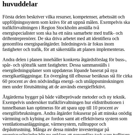
huvuddelar
Första delen beskriver vilka resurser, kompetenser, arbetssätt och
uppföljningssystem som krävs för att uppnå målen. Exempelvis ska
trafikförvaltningen i Region Stockholm anställa två
energispecialister som ska ha ett nära samarbete med trafik- och
driftentreprenörer. De ska driva arbetet med att identifiera och
genomföra energisparåtgärder. Inledningsvis är fokus inom
fastigheter och trafik, för att säkerställa att planen implementeras.
Andra delen i planen innehåller konkreta åtgärdsförslag för buss-,
spår- och sjötrafik samt fastigheter. Dessa sammanställs i
energiledningsplaner som uppdateras löpande baserat på nya
energikartläggningar. En övergång till elbussar beräknas stå för cirka
60 procent av den nödvändiga energi- och utsläppsminskningen
men under förutsättning att de används energieffektivt.
Åtgärderna bygger på både välbeprövade metoder och ny teknik.
Exempelvis undersöker trafikförvaltningen hur eldistributionen i
tunnelbanan kan optimeras för att spara upp till 10 procent av
energiförbrukningen. Andra åtgärder fokuserar på att minska onödig
värmning och kylning av fordon samt att effektivisera system som
ventilationsanläggningar, värmesystem, rulltrappor och
depåutrustning. Många av dessa mindre investeringar på
energisparåtgärder blir nu enklare att genomföra tack vare tydligare