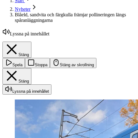
Start
Nyheter
Blåeld, sandvita och färgkulla främjar pollineringen längs
spåranläggningarna
Lyssna på innehållet
Stäng
Spela
Stoppa
Stäng av skrollning
Stäng
Lyssna på innehållet