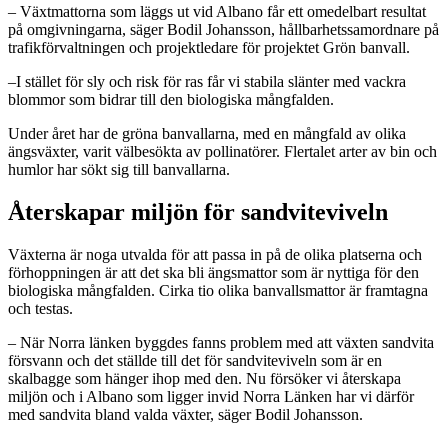
– Växtmattorna som läggs ut vid Albano får ett omedelbart resultat
på omgivningarna, säger Bodil Johansson, hållbarhetssamordnare på
trafikförvaltningen och projektledare för projektet Grön banvall.
–I stället för sly och risk för ras får vi stabila slänter med vackra
blommor som bidrar till den biologiska mångfalden.
Under året har de gröna banvallarna, med en mångfald av olika
ängsväxter, varit välbesökta av pollinatörer. Flertalet arter av bin och
humlor har sökt sig till banvallarna.
Återskapar miljön för sandviteviveln
Växterna är noga utvalda för att passa in på de olika platserna och
förhoppningen är att det ska bli ängsmattor som är nyttiga för den
biologiska mångfalden. Cirka tio olika banvallsmattor är framtagna
och testas.
– När Norra länken byggdes fanns problem med att växten sandvita
försvann och det ställde till det för sandviteviveln som är en
skalbagge som hänger ihop med den. Nu försöker vi återskapa
miljön och i Albano som ligger invid Norra Länken har vi därför
med sandvita bland valda växter, säger Bodil Johansson.