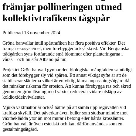
främjar pollineringen utmed
kollektivtrafikens tågspår
Publicerad 13 november 2024
Gröna banvallar intill spårtrafiken har flera positiva effekter. Det
främjar ekosystemet, men förebygger också skred. Vid Bergianska
trädgården syns fortfarande små blommor efter planteringarna i
våras – och nu står Albano på tur.
Projektet Grön banvall gynnar den biologiska mångfalden samtidigt
som det förebygger sly vid spåren. Ett annat viktigt syfte är att de
stabiliserar slänterna vilket är en viktig klimatanpassningsåtgärd då
det minskar riskerna för erosion. Att kunna förebygga ras och skred
genom en grön lösning med växter reducerar vidare utsläpp av
koldioxidekvivalenter.
Mjuka växtmattor är också bättre på att samla upp regnvatten vid
kraftiga skyfall. Det påverkar även buller som studsar mindre mot
växtbeklädda ytor än mot murar i betong eller hårda krosslänter.
Grön banvall är även estetiskt och kan därför användas som en
gestaltningsåtgärd.