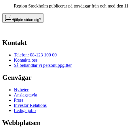
Region Stockholm publicerar på torsdagar från och med den 11 
Hjälpte sidan dig?
Kontakt
Telefon: 08-123 100 00
Kontakta oss
Så behandlar vi personuppgifter
Genvägar
Nyheter
Anslagstavla
Press
Investor Relations
Lediga jobb
Webbplatsen