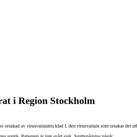
erat i Region Stockholm
rsakad av virusvarianten klad I, den virusvariant som orsakar det utbr
ten sprids. Patienten är inte svårt sjuk. Smittspårning pågår.