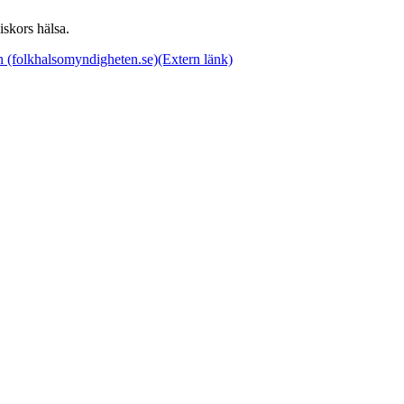
iskors hälsa.
n (folkhalsomyndigheten.se)
(Extern länk)