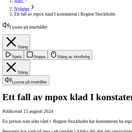
Start
Nyheter
Ett fall av mpox klad I konstaterat i Region Stockholm
Lyssna på innehållet
Stäng
Spela
Stoppa
Stäng av skrollning
Stäng
Lyssna på innehållet
Ett fall av mpox klad I konstat
Publicerad 15 augusti 2024
En person som sökt vård i Region Stockholm har konstaterats ha mpox o
Personen har varit på resa i ett område i Afrika där den här virusvarian