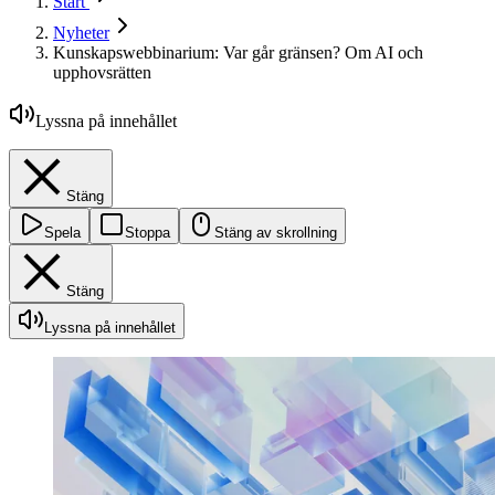
Start
Nyheter
Kunskapswebbinarium: Var går gränsen? Om AI och
upphovsrätten
Lyssna på innehållet
Stäng
Spela
Stoppa
Stäng av skrollning
Stäng
Lyssna på innehållet