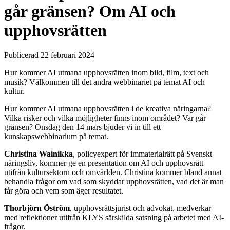
går gränsen? Om AI och
upphovsrätten
Publicerad 22 februari 2024
Hur kommer AI utmana upphovsrätten inom bild, film, text och
musik? Välkommen till det andra webbinariet på temat AI och
kultur.
Hur kommer AI utmana upphovsrätten i de kreativa näringarna?
Vilka risker och vilka möjligheter finns inom området? Var går
gränsen?
Onsdag den 14 mars bjuder vi in till ett
kunskapswebbinarium på temat.
Christina Wainikka
, policyexpert för immaterialrätt på Svenskt
näringsliv, kommer ge en presentation om AI och upphovsrätt
utifrån kultursektorn och omvärlden. Christina kommer bland annat
behandla frågor om vad som skyddar upphovsrätten, vad det är man
får göra och vem som äger resultatet.
Thorbjörn Öström
,
upphovsrättsjurist och advokat, medverkar
med reflektioner utifrån KLYS särskilda satsning på arbetet med AI-
frågor.