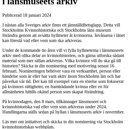
i länsmuseets arkiv
Publicerad 18 januari 2024
I nästan alla Sveriges arkiv finns ett jämställdhetsglapp. Detta vill
Stockholms Kvinnohistoriska och Stockholms läns museum
förändra genom att avsätta hyllmeter åt kvinnorna. Invånarna i länet
kan föreslå vad eller vem som ska arkiveras.
Under de kommande tio åren vill vi fylla hyllmeterna i länsmuseets
arkiv med olika delar av kvinnohistorien, och gärna utforska sådant
material som mer sällan arkiveras. Vilka kvinnor vill du ska gå till
historien? Skicka in din nominering med motivering senast 16
februari. Nomineringen behöver vara en verksamhet, person eller
händelse som är eller har varit aktiv inom Stockholms län och har
påverkat vår tid. Det kan till exempel vara en rörelse som fokuserat
på kvinnors rättigheter, en framträdande kvinna eller en för
allmänheten hittills okänd person som skapat förändring.
På kvinnodagen, den 8 mars, tillkännager länsmuseet och
kvinnohistoriska vad eller vem som arkiveras under 2024.
Handlingarna ställs sedan på hyllan i länsmuseets arkiv i november.
Läs mer om initiativet och skicka in din nominering via Stockholm
kvinnohistoriskas webbplats.