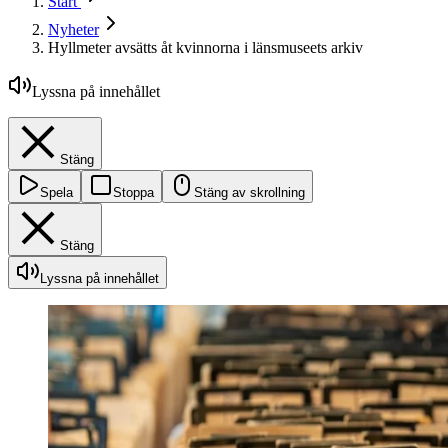
Start
Nyheter
Hyllmeter avsätts åt kvinnorna i länsmuseets arkiv
Lyssna på innehållet
Stäng
Spela
Stoppa
Stäng av skrollning
Stäng
Lyssna på innehållet