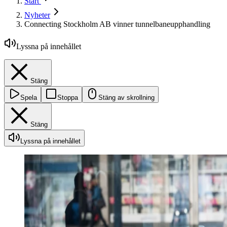
Start
Nyheter
Connecting Stockholm AB vinner tunnelbaneupphandling
Lyssna på innehållet
Stäng
Spela
Stoppa
Stäng av skrollning
Stäng
Lyssna på innehållet