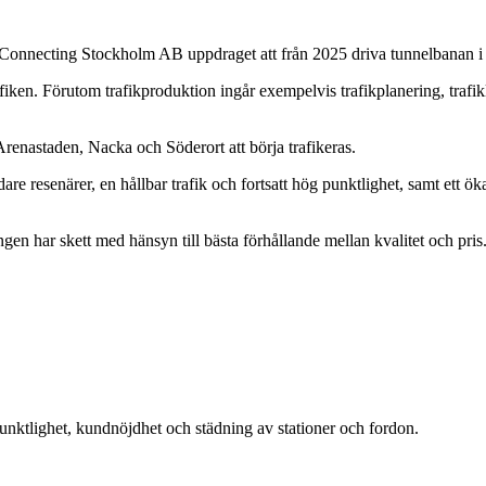
e Connecting Stockholm AB uppdraget att från 2025 driva tunnelbanan 
iken. Förutom trafikproduktion ingår exempelvis trafikplanering, trafikl
renastaden, Nacka och Söderort att börja trafikeras.
jdare resenärer, en hållbar trafik och fortsatt hög punktlighet, samt ett ö
 har skett med hänsyn till bästa förhållande mellan kvalitet och pris
punktlighet, kundnöjdhet och städning av stationer och fordon.