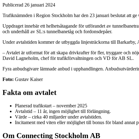
Publicerad 26 januari 2024
Trafiknämnden i Region Stockholm har den 23 januari beslutat att g
Uppdraget innebär ett helhetsåtagande för utförandet av tunnelbanetraf
och underhåll av SL:s tunnelbanetåg och fordonsdepåer.
Under avtalstiden kommer de utbyggda linjesträckorna till Barkarby, A
– Avtalet är utformat för att skapa drivkrafter för fler, tryggare och nö
David Lagneholm, chef för trafikförvaltningen och VD för AB SL.
Fyra anbudsgivare lämnade anbud i upphandlingen. Anbudsutvärderingen
Foto:
Gustav Kaiser
Fakta om avtalet
Planerad trafikstart – november 2025
Avtalstid – 11 år, ingen möjlighet till förlängning.
Värde – cirka 40 miljarder under avtalstiden.
Incitament med viten eller möjlighet till bonus för bland annat 
Om Connecting Stockholm AB