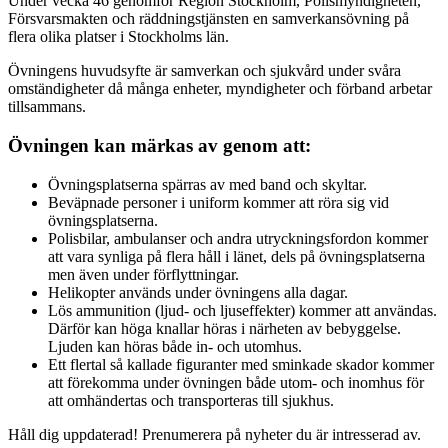
Under vecka 46 genomför Region Stockholm, Polismyndigheten,
Försvarsmakten och räddningstjänsten en samverkansövning på
flera olika platser i Stockholms län.
Övningens huvudsyfte är samverkan och sjukvård under svåra
omständigheter då många enheter, myndigheter och förband arbetar
tillsammans.
Övningen kan märkas av genom att:
Övningsplatserna spärras av med band och skyltar.
Beväpnade personer i uniform kommer att röra sig vid
övningsplatserna.
Polisbilar, ambulanser och andra utryckningsfordon kommer
att vara synliga på flera håll i länet, dels på övningsplatserna
men även under förflyttningar.
Helikopter används under övningens alla dagar.
Lös ammunition (ljud- och ljuseffekter) kommer att användas.
Därför kan höga knallar höras i närheten av bebyggelse.
Ljuden kan höras både in- och utomhus.
Ett flertal så kallade figuranter med sminkade skador kommer
att förekomma under övningen både utom- och inomhus för
att omhändertas och transporteras till sjukhus.
Håll dig uppdaterad! Prenumerera på nyheter du är intresserad av.