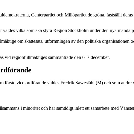
aldemokraterna, Centerpartiet och Miljöpartiet de gröna, fastställt der
er valdes vilka som ska styra Region Stockholm under den nya mandatp
äktige om skattesats, utformningen av den politiska organisationen och
lutas vid regionfullmäktiges sammanträde den 6–7 december.
ordförande
Som förste vice ordförande valdes Fredrik Saweståhl (M) och som andre
llsammans i minoritet och har samtidigt inlett ett samarbete med Vänster