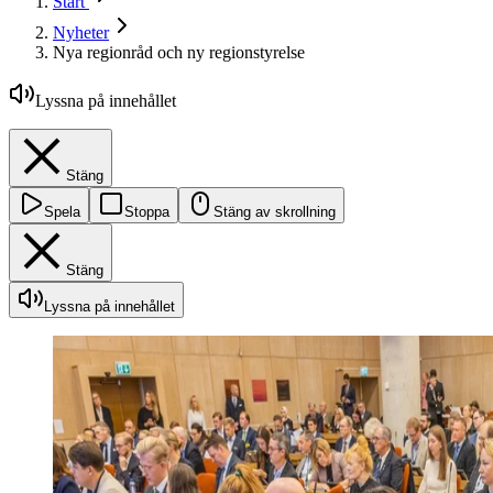
Start
Nyheter
Nya regionråd och ny regionstyrelse
Lyssna på innehållet
Stäng
Spela
Stoppa
Stäng av skrollning
Stäng
Lyssna på innehållet