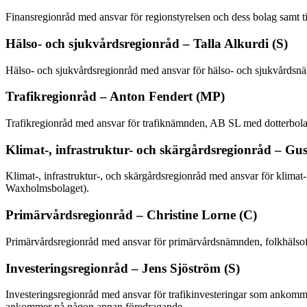
Finansregionråd med ansvar för regionstyrelsen och dess bolag samt 
Hälso- och sjukvårdsregionråd – Talla Alkurdi (S)
Hälso- och sjukvårdsregionråd med ansvar för hälso- och sjukvårdsn
Trafikregionråd – Anton Fendert (MP)
Trafikregionråd med ansvar för trafiknämnden, AB SL med dotterbola
Klimat-, infrastruktur- och skärgårdsregionråd – G
Klimat-, infrastruktur-, och skärgårdsregionråd med ansvar för klimat-
Waxholmsbolaget).
Primärvårdsregionråd – Christine Lorne (C)
Primärvårdsregionråd med ansvar för primärvårdsnämnden, folkhälsof
Investeringsregionråd – Jens Sjöström (S)
Investeringsregionråd med ansvar för trafikinvesteringar som ankommer
ankommer på någon annan föredragande.