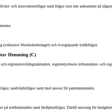
tillväxt- och innovationsfrågor samt frågor som inte ankommer på någo
ämnden.
g (exklusive Waxholmsbolaget) och övergripande trafikfrågor.
ustav Hemming (C)
 och regionutvecklingsnämnden, regionstyrelsens infrastruktur- och regio
rågor, tandvårdsfrågor samt med ansvar för patientnämnden.
 på trafiknämnden samt färdtjänstfrågor. Därtill ansvarig för fastighe