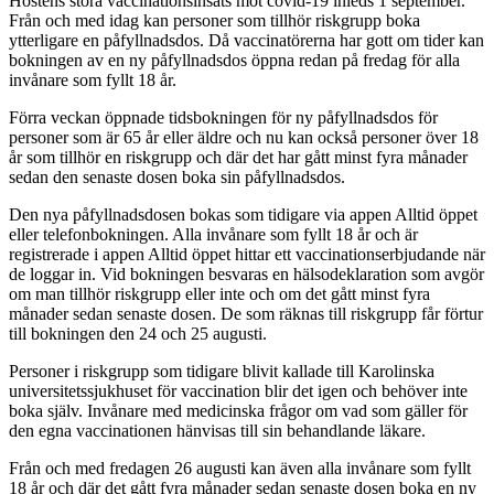
Höstens stora vaccinationsinsats mot covid-19 inleds 1 september.
Från och med idag kan personer som tillhör riskgrupp boka
ytterligare en påfyllnadsdos. Då vaccinatörerna har gott om tider kan
bokningen av en ny påfyllnadsdos öppna redan på fredag för alla
invånare som fyllt 18 år.
Förra veckan öppnade tidsbokningen för ny påfyllnadsdos för
personer som är 65 år eller äldre och nu kan också personer över 18
år som tillhör en riskgrupp och där det har gått minst fyra månader
sedan den senaste dosen boka sin påfyllnadsdos.
Den nya påfyllnadsdosen bokas som tidigare via appen Alltid öppet
eller telefonbokningen. Alla invånare som fyllt 18 år och är
registrerade i appen Alltid öppet hittar ett vaccinationserbjudande när
de loggar in. Vid bokningen besvaras en hälsodeklaration som avgör
om man tillhör riskgrupp eller inte och om det gått minst fyra
månader sedan senaste dosen. De som räknas till riskgrupp får förtur
till bokningen den 24 och 25 augusti.
Personer i riskgrupp som tidigare blivit kallade till Karolinska
universitetssjukhuset för vaccination blir det igen och behöver inte
boka själv. Invånare med medicinska frågor om vad som gäller för
den egna vaccinationen hänvisas till sin behandlande läkare.
Från och med fredagen 26 augusti kan även alla invånare som fyllt
18 år och där det gått fyra månader sedan senaste dosen boka en ny