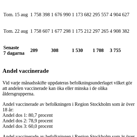
Tom. 15 aug
1 758 398
1 676 990
1 173 682
295 557
4 904 627
Tom. 22 aug
1 758 607
1 677 298
1 175 212
297 265
4 908 382
Senaste
209
308
1 530
1 708
3 755
7 dagarna
Andel vaccinerade
Vid varje månadsskifte uppdateras befolkningsunderlaget vilket gör
att andelen vaccinerade kan öka eller minska i de olika
åldersgrupperna.
Andel vaccinerade av befolkningen i Region Stockholm som är över
18 år:
Andel dos 1: 80,7 procent
Andel dos 2: 78,9 procent
Andel dos 3: 60,0 procent
Andel vaccinerade av befolkningen i Region Stockholm som är över