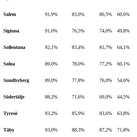
Salem
91,9%
83,0%
80,5%
60,6%
Sigtuna
91,0%
76,5%
74,0%
49,8%
Sollentuna
92,1%
83,4%
81,7%
64,1%
Solna
89,0%
78,0%
77,2%
60,1%
Sundbyberg
89,0%
77,8%
76,0%
54,6%
Södertälje
88,2%
71,6%
69,0%
44,5%
Tyresö
93,2%
85,9%
83,6%
63,8%
Täby
93,0%
88,3%
87,2%
71,8%