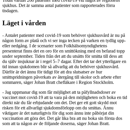
Totalt vårdas 260 patienter med covid-19 vid något av regionens
sjukhus. Det är samma antal patienter som rapporterades förra
tisdagen.
Läget i vården
- Antalet patienter med covid-19 som behöver sjukhusvård är nu på
någon form av platå och vi ser inga tecken på varken en tydlig upp-
eller nedgång. I de scenarier som Folkhälsomyndighetens
presenterat finns det en oro för en smittökning med en befarad topp
under september. Tiden från det att du utsätts för smitta till dess att
du själv insjuknar är i regel 5–7 dagar. Efter det tar det ytterligare en
tid innan sjukdomen blir så allvarlig att du behöver sjukhusvård.
Därför är det ännu för tidigt för att dra slutsatser av hur
smittspridningen påverkats av återgång till skolor och arbete efter
sommaren, säger Johan Bratt chefläkare i Region Stockholm.
- Jag uppmanar dig som får möjlighet att ta påfyllnadsdoser av
vaccinet mot covid-19 att ta vara på den möjligheten och boka en tid
direkt när du får erbjudande om det. Det ger ett gott skydd mot
risken för ett allvarligt sjukdomsförlopp om du smittas. Ännu
viktigare är det naturligtvis för dig som ännu inte påbörjat din
vaccination att göra det. Det går lika bra att nu boka sin första dos
som att ta någon av de följande doserna, säger Johan Bratt.