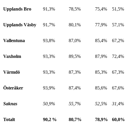
Upplands Bro
91,3%
78,5%
75,4%
51,5%
Upplands Väsby
91,7%
80,1%
77,9%
57,1%
Vallentuna
93,8%
87,0%
85,4%
67,2%
Vaxholm
93,3%
89,5%
87,9%
72,4%
Värmdö
93,3%
87,3%
85,3%
67,3%
Österåker
93,9%
87,4%
85,6%
67,6%
Saknas
50,9%
55,7%
52,5%
31,4%
Totalt
90,2 %
80,7%
78,9%
60,0%