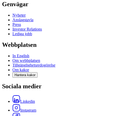
Genvägar
Nyheter
Anslagstavla
Press
Investor Relations
Lediga jobb
Webbplatsen
In English
Om webbplatsen
Tillgänglighetsredogörelse
Om kakor
Hantera kakor
Sociala medier
Linkedin
Instagram