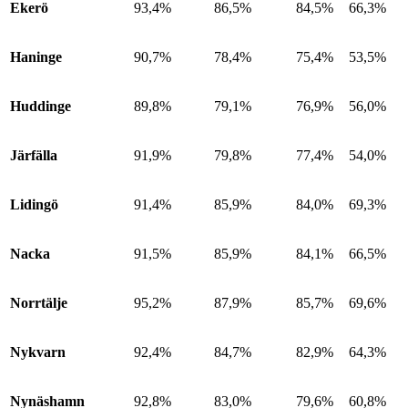
Ekerö
93,4%
86,5%
84,5%
66,3%
Haninge
90,7%
78,4%
75,4%
53,5%
Huddinge
89,8%
79,1%
76,9%
56,0%
Järfälla
91,9%
79,8%
77,4%
54,0%
Lidingö
91,4%
85,9%
84,0%
69,3%
Nacka
91,5%
85,9%
84,1%
66,5%
Norrtälje
95,2%
87,9%
85,7%
69,6%
Nykvarn
92,4%
84,7%
82,9%
64,3%
Nynäshamn
92,8%
83,0%
79,6%
60,8%