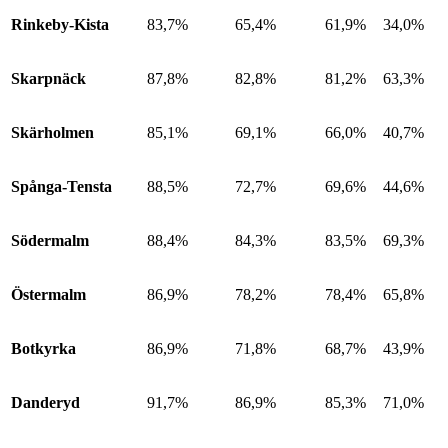
Rinkeby-Kista
83,7%
65,4%
61,9%
34,0%
Skarpnäck
87,8%
82,8%
81,2%
63,3%
Skärholmen
85,1%
69,1%
66,0%
40,7%
Spånga-Tensta
88,5%
72,7%
69,6%
44,6%
Södermalm
88,4%
84,3%
83,5%
69,3%
Östermalm
86,9%
78,2%
78,4%
65,8%
Botkyrka
86,9%
71,8%
68,7%
43,9%
Danderyd
91,7%
86,9%
85,3%
71,0%