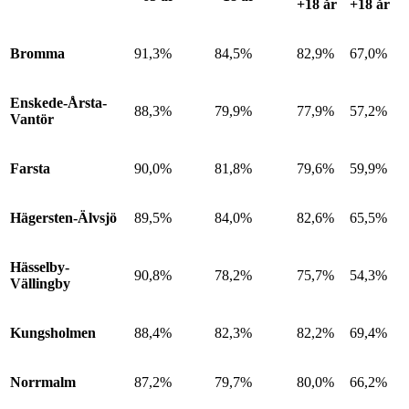
+18 år
+18 år
Bromma
91,3%
84,5%
82,9%
67,0%
Enskede-Årsta-
88,3%
79,9%
77,9%
57,2%
Vantör
Farsta
90,0%
81,8%
79,6%
59,9%
Hägersten-Älvsjö
89,5%
84,0%
82,6%
65,5%
Hässelby-
90,8%
78,2%
75,7%
54,3%
Vällingby
Kungsholmen
88,4%
82,3%
82,2%
69,4%
Norrmalm
87,2%
79,7%
80,0%
66,2%