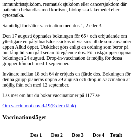
immunbristsjukdom, reumatisk sjukdom eller cancersjukdom där
patienten behandlas med kortison, biologiska läkemedel eller
cytostatika.
Samtidigt fortsätter vaccination med dos 1, 2 eller 3.
Den 17 augusti öppnades bokningen för 65+ och erbjudande om
ytterligare en påfyllnadsdos skickas ut via sms till de som använder
appen Alltid öppet. Utskicket görs enligt en ordning som beror på
hur lång tid som gått sedan föregående dos. För riskgrupper öppnar
bokningen 24 augusti. Drop-in-vaccination är möjlig för dessa
grupper från och med 1 september.
Invånare mellan 18 och 64 år erbjuds en fjärde dos. Bokningen för
denna grupp planeras öppna 29 augusti och drop-in-vaccination är
möjlig från och med 12 september.
Läs mer om hur du bokar vaccinationer på 1177.se
Om vaccin mot covid-19
(Extern länk)
Vaccinationsläget
Dos 1
Dos 2
Dos 3
Dos 4
Totalt