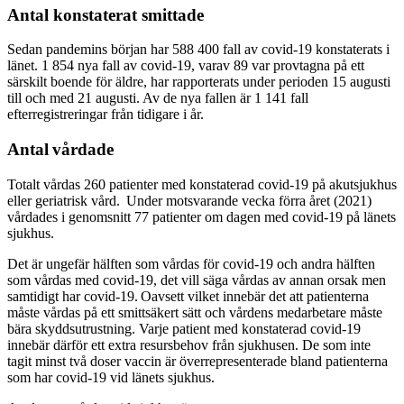
Antal konstaterat smittade
Sedan pandemins början har 588 400 fall av covid-19 konstaterats i
länet. 1 854 nya fall av covid-19, varav 89 var provtagna på ett
särskilt boende för äldre, har rapporterats under perioden 15 augusti
till och med 21 augusti. Av de nya fallen är 1 141 fall
efterregistreringar från tidigare i år.
Antal vårdade
Totalt vårdas 260 patienter med konstaterad covid-19 på akutsjukhus
eller geriatrisk vård. Under motsvarande vecka förra året (2021)
vårdades i genomsnitt 77 patienter om dagen med covid-19 på länets
sjukhus.
Det är ungefär hälften som vårdas för covid-19 och andra hälften
som vårdas med covid-19, det vill säga vårdas av annan orsak men
samtidigt har covid-19. Oavsett vilket innebär det att patienterna
måste vårdas på ett smittsäkert sätt och vårdens medarbetare måste
bära skyddsutrustning. Varje patient med konstaterad covid-19
innebär därför ett extra resursbehov från sjukhusen. De som inte
tagit minst två doser vaccin är överrepresenterade bland patienterna
som har covid-19 vid länets sjukhus.