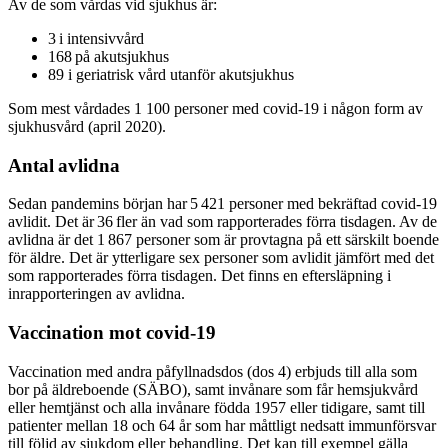
Av de som vårdas vid sjukhus är:
3 i intensivvård
168 på akutsjukhus
89 i geriatrisk vård utanför akutsjukhus
Som mest vårdades 1 100 personer med covid-19 i någon form av
sjukhusvård (april 2020).
Antal avlidna
Sedan pandemins början har 5 421 personer med bekräftad covid-19
avlidit. Det är 36 fler än vad som rapporterades förra tisdagen. Av de
avlidna är det 1 867 personer som är provtagna på ett särskilt boende
för äldre. Det är ytterligare sex personer som avlidit jämfört med det
som rapporterades förra tisdagen. Det finns en eftersläpning i
inrapporteringen av avlidna.
Vaccination mot covid-19
Vaccination med andra påfyllnadsdos (dos 4) erbjuds till alla som
bor på äldreboende (SÄBO), samt invånare som får hemsjukvård
eller hemtjänst och alla invånare födda 1957 eller tidigare, samt till
patienter mellan 18 och 64 år som har måttligt nedsatt immunförsvar
till följd av sjukdom eller behandling. Det kan till exempel gälla