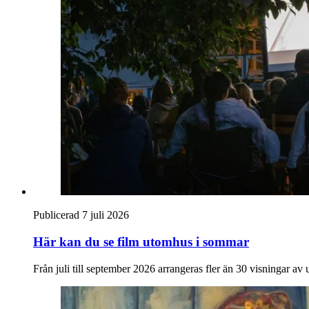
Publicerad 7 juli 2026
Här kan du se film utomhus i sommar
Från juli till september 2026 arrangeras fler än 30 visningar a