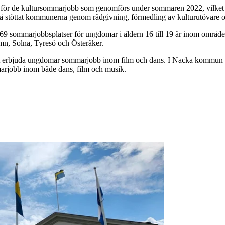
g för de kultursommarjobb som genomförs under sommaren 2022, vilket mö
stöttat kommunerna genom rådgivning, förmedling av kulturutövare och m
r 169 sommarjobbsplatser för ungdomar i åldern 16 till 19 år inom omr
n, Solna, Tyresö och Österåker.
erbjuda ungdomar sommarjobb inom film och dans. I Nacka kommun oc
arjobb inom både dans, film och musik.