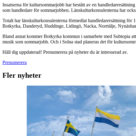
Insatserna för kultursommarjobb har bestått av en handledarersättnin
som handledare för sommarjobben. Länskulturkonsulenterna har också 
Totalt har länskulturkonsulenterna förmedlat handledarersättning fö
Botkyrka, Danderyd, Huddinge, Lidingö, Nacka, Norrtälje, Nynäsham
Bland annat kommer Botkyrka kommun i samarbete med Subtopia att 
musik som sommarjobb. Och i Solna stad planeras det för kultursomm
Håll dig uppdaterad! Prenumerera på nyheter du är intresserad av.
Prenumerera
Fler nyheter