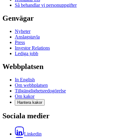
Så behandlar vi personuppgifter
Genvägar
Nyheter
Anslagstavla
Press
Investor Relations
Lediga jobb
Webbplatsen
In English
Om webbplatsen
Tillgänglighetsredogörelse
Om kakor
Hantera kakor
Sociala medier
Linkedin