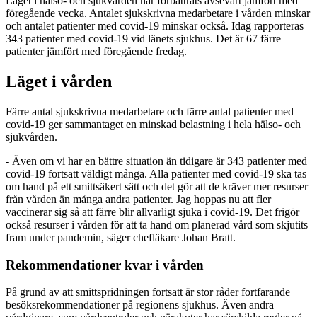
Läget i hälso- och sjukvården har förbättrats avsevärt jämfört med
föregående vecka. Antalet sjukskrivna medarbetare i vården minskar
och antalet patienter med covid-19 minskar också. Idag rapporteras
343 patienter med covid-19 vid länets sjukhus. Det är 67 färre
patienter jämfört med föregående fredag.
Läget i vården
Färre antal sjukskrivna medarbetare och färre antal patienter med
covid-19 ger sammantaget en minskad belastning i hela hälso- och
sjukvården.
- Även om vi har en bättre situation än tidigare är 343 patienter med
covid-19 fortsatt väldigt många. Alla patienter med covid-19 ska tas
om hand på ett smittsäkert sätt och det gör att de kräver mer resurser
från vården än många andra patienter. Jag hoppas nu att fler
vaccinerar sig så att färre blir allvarligt sjuka i covid-19. Det frigör
också resurser i vården för att ta hand om planerad vård som skjutits
fram under pandemin, säger chefläkare Johan Bratt.
Rekommendationer kvar i vården
På grund av att smittspridningen fortsatt är stor råder fortfarande
besöksrekommendationer på regionens sjukhus. Även andra