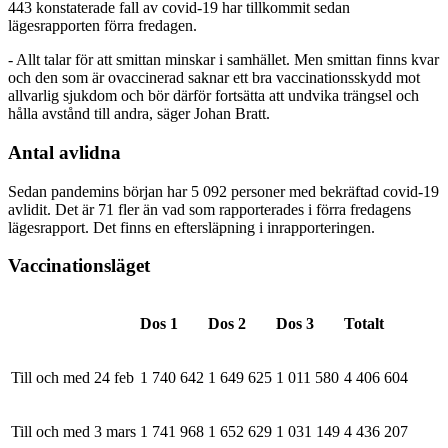
443 konstaterade fall av covid-19 har tillkommit sedan
lägesrapporten förra fredagen.
- Allt talar för att smittan minskar i samhället. Men smittan finns kvar
och den som är ovaccinerad saknar ett bra vaccinationsskydd mot
allvarlig sjukdom och bör därför fortsätta att undvika trängsel och
hålla avstånd till andra, säger Johan Bratt.
Antal avlidna
Sedan pandemins början har 5 092 personer med bekräftad covid-19
avlidit. Det är 71 fler än vad som rapporterades i förra fredagens
lägesrapport. Det finns en eftersläpning i inrapporteringen.
Vaccinationsläget
Dos 1
Dos 2
Dos 3
Totalt
Till och med 24 feb
1 740 642
1 649 625
1 011 580
4 406 604
Till och med 3 mars
1 741 968
1 652 629
1 031 149
4 436 207