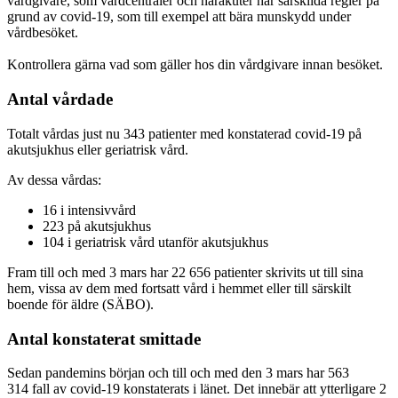
vårdgivare, som vårdcentraler och närakuter har särskilda regler på
grund av covid-19, som till exempel att bära munskydd under
vårdbesöket.
Kontrollera gärna vad som gäller hos din vårdgivare innan besöket.
Antal vårdade
Totalt vårdas just nu 343 patienter med konstaterad covid-19 på
akutsjukhus eller geriatrisk vård.
Av dessa vårdas:
16 i intensivvård
223 på akutsjukhus
104 i geriatrisk vård utanför akutsjukhus
Fram till och med 3 mars har 22 656 patienter skrivits ut till sina
hem, vissa av dem med fortsatt vård i hemmet eller till särskilt
boende för äldre (SÄBO).
Antal konstaterat smittade
Sedan pandemins början och till och med den 3 mars har 563
314 fall av covid-19 konstaterats i länet. Det innebär att ytterligare 2