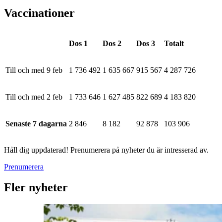
Vaccinationer
Dos 1
Dos 2
Dos 3
Totalt
Till och med 9 feb
1 736 492
1 635 667
915 567
4 287 726
Till och med 2 feb
1 733 646
1 627 485
822 689
4 183 820
Senaste 7 dagarna
2 846
8 182
92 878
103 906
Håll dig uppdaterad! Prenumerera på nyheter du är intresserad av.
Prenumerera
Fler nyheter