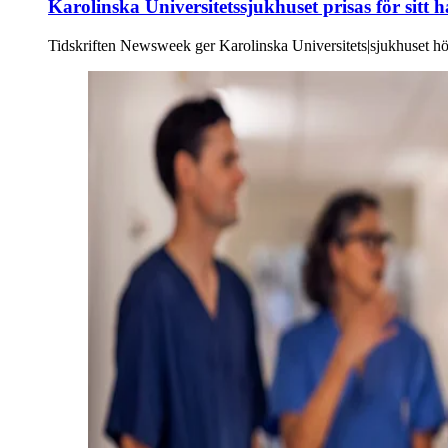
Karolinska Universitetssjukhuset prisas för sitt 
Tidskriften Newsweek ger Karolinska Universitets|sjukhuset hö