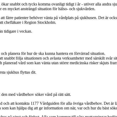
an ökar snabbt och tycks komma ovanligt tidigt i år - utöver alla andra
r en mycket ansträngd situation för hälso- och sjukvården.
vi att färre patienter behöver vänta på vårdplats på sjukhusen. Det är oc
Bratt chefläkare i Region Stockholm.
n tidigare i veckan.
 och planera för hur de ska kunna hantera en förvärrad situation.
t snabbt följa situationen och avlasta verksamheter med särskilt svår si
 planerad vård som kan vänta utan större medicinska risker skjuts fram
ta sjukhus flyttas dit.
t den med vårdbehov söker vård på rätt sätt.
lstånd och att kontakta 1177 Vårdguiden för alla övriga vårdbehov. Det ä
a som kan hjälpa dig att ge information om när, var och hur du bäst sök
sjukhus på vinst och förlust. Alla som kommer till våra mottagningar bed