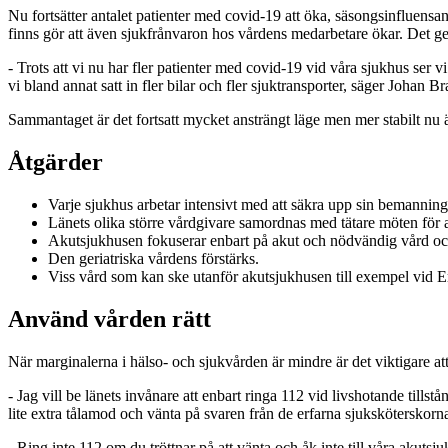
Nu fortsätter antalet patienter med covid-19 att öka, säsongsinfluens
finns gör att även sjukfrånvaron hos vårdens medarbetare ökar. Det ge
- Trots att vi nu har fler patienter med covid-19 vid våra sjukhus ser 
vi bland annat satt in fler bilar och fler sjuktransporter, säger Johan 
Sammantaget är det fortsatt mycket ansträngt läge men mer stabilt nu ä
Åtgärder
Varje sjukhus arbetar intensivt med att säkra upp sin bemanning
Länets olika större vårdgivare samordnas med tätare möten för at
Akutsjukhusen fokuserar enbart på akut och nödvändig vård och
Den geriatriska vårdens förstärks.
Viss vård som kan ske utanför akutsjukhusen till exempel vid Ers
Använd vården rätt
När marginalerna i hälso- och sjukvården är mindre är det viktigare at
- Jag vill be länets invånare att enbart ringa 112 vid livshotande til
lite extra tålamod och vänta på svaren från de erfarna sjuksköterskorn
- Ring inte 112 om du tröttnar på att vänta och åk inte till våra akut