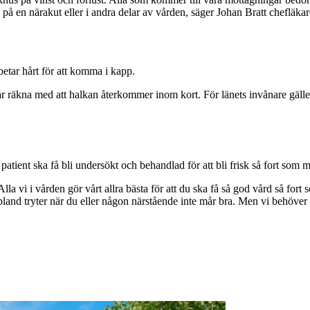
älp på en närakut eller i andra delar av vården, säger Johan Bratt cheflä
betar hårt för att komma i kapp.
kna med att halkan återkommer inom kort. För länets invånare gäller det a
atient ska få bli undersökt och behandlad för att bli frisk så fort som m
a vi i vården gör vårt allra bästa för att du ska få så god vård så fort 
ibland tryter när du eller någon närstående inte mår bra. Men vi behöver di