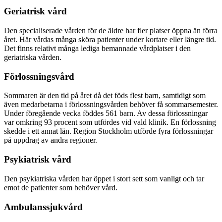
Geriatrisk vård
Den specialiserade vården för de äldre har fler platser öppna än förra
året. Här vårdas många sköra patienter under kortare eller längre tid.
Det finns relativt många lediga bemannade vårdplatser i den
geriatriska vården.
Förlossningsvård
Sommaren är den tid på året då det föds flest barn, samtidigt som
även medarbetarna i förlossningsvården behöver få sommarsemester.
Under föregående vecka föddes 561 barn. Av dessa förlossningar
var omkring 93 procent som utfördes vid vald klinik. En förlossning
skedde i ett annat län. Region Stockholm utförde fyra förlossningar
på uppdrag av andra regioner.
Psykiatrisk vård
Den psykiatriska vården har öppet i stort sett som vanligt och tar
emot de patienter som behöver vård.
Ambulanssjukvård