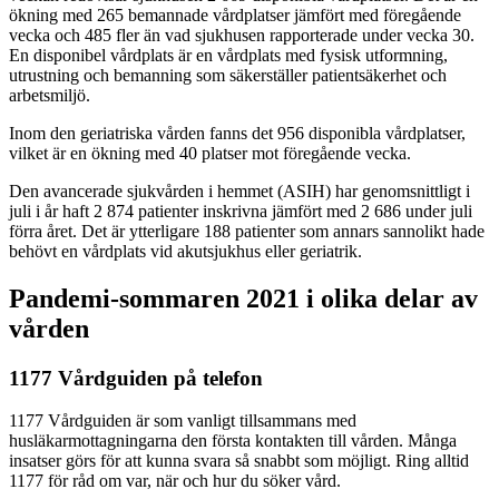
ökning med 265 bemannade vårdplatser jämfört med föregående
vecka och 485 fler än vad sjukhusen rapporterade under vecka 30.
En disponibel vårdplats är en vårdplats med fysisk utformning,
utrustning och bemanning som säkerställer patientsäkerhet och
arbetsmiljö.
Inom den geriatriska vården fanns det 956 disponibla vårdplatser,
vilket är en ökning med 40 platser mot föregående vecka.
Den avancerade sjukvården i hemmet (ASIH) har genomsnittligt i
juli i år haft 2 874 patienter inskrivna jämfört med 2 686 under juli
förra året. Det är ytterligare 188 patienter som annars sannolikt hade
behövt en vårdplats vid akutsjukhus eller geriatrik.
Pandemi-sommaren 2021 i olika delar av
vården
1177 Vårdguiden på telefon
1177 Vårdguiden är som vanligt tillsammans med
husläkarmottagningarna den första kontakten till vården. Många
insatser görs för att kunna svara så snabbt som möjligt. Ring alltid
1177 för råd om var, när och hur du söker vård.