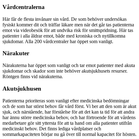
Vårdcentralerna
Här får de flesta invånare sin vård. De som behöver undersökas
fysiskt kommer dit och träffar läkare men när det går tas patienterna
emot via videobesök för att undvika risk för smittspridning. Här tas
patienter i alla åldrar emot, både med kroniska och nytillkomna
sjukdomar. Alla 200 vårdcentraler har öppet som vanligt.
Närakuter
Närakuterna har öppet som vanligt och tar emot patienter med akuta
sjukdomar och skador som inte behöver akutsjukhusets resurser.
Röntgen finns vid närakuterna.
Akutsjukhusen
Patienterna prioriteras som vanligt efter medicinska bedömningar
och de som har störst behov får vård först. Vi ber att den som är akut
sjuk, och närstående, har förståelse för att det kan ta tid för att andra
har ännu större medicinska behov, och har förtroende för att vårdens
medarbetare gör sitt yttersta för att ta hand om alla patienter utifrån
medicinskt behov. Det finns lediga vårdplatser och
sommarkapaciteten börjar nu gå över till normal kapacitet för hösten.