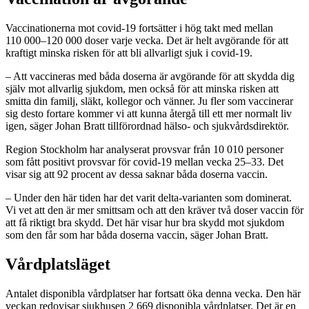
Vaccinationerna mot covid-19 fortsätter i hög takt med mellan
110 000–120 000 doser varje vecka. Det är helt avgörande för att
kraftigt minska risken för att bli allvarligt sjuk i covid-19.
– Att vaccineras med båda doserna är avgörande för att skydda dig
själv mot allvarlig sjukdom, men också för att minska risken att
smitta din familj, släkt, kollegor och vänner. Ju fler som vaccinerar
sig desto fortare kommer vi att kunna återgå till ett mer normalt liv
igen, säger Johan Bratt tillförordnad hälso- och sjukvårdsdirektör.
Region Stockholm har analyserat provsvar från 10 010 personer
som fått positivt provsvar för covid-19 mellan vecka 25–33. Det
visar sig att 92 procent av dessa saknar båda doserna vaccin.
– Under den här tiden har det varit delta-varianten som dominerat.
Vi vet att den är mer smittsam och att den kräver två doser vaccin för
att få riktigt bra skydd. Det här visar hur bra skydd mot sjukdom
som den får som har båda doserna vaccin, säger Johan Bratt.
Vårdplatsläget
Antalet disponibla vårdplatser har fortsatt öka denna vecka. Den här
veckan redovisar sjukhusen 2 669 disponibla vårdplatser. Det är en