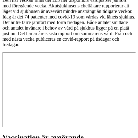
Den här veckan finns det 265 fler disponibla vårdplatser jämfört
med föregående vecka. Akutsjukhusens chefläkare rapporterar att
läget vid sjukhusen är avsevärt mindre ansträngt än tidigare veckor.
Idag är det 74 patienter med covid-19 som vårdas vid länets sjukhus.
Det är tre färre jämfört med förra fredagen. Både antalet smittade
och antalet invånare i behov av vård på sjukhus ligger på en platå
just nu. Det här är årets sista rapport om sommarens vård. Från och
med nästa vecka publiceras en covid-rapport på tisdagar och
fredagar.
Vaccination är avgörande