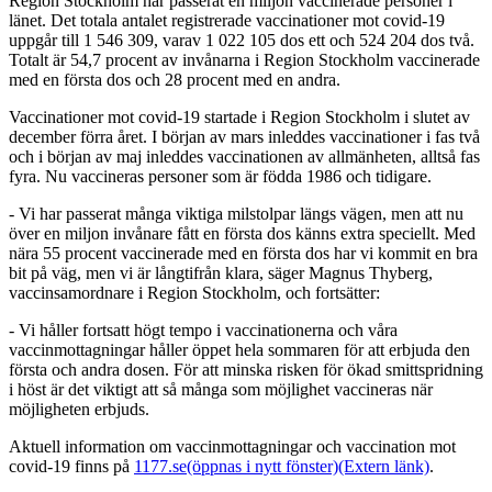
Region Stockholm har passerat en miljon vaccinerade personer i
länet. Det totala antalet registrerade vaccinationer mot covid-19
uppgår till 1 546 309, varav 1 022 105 dos ett och 524 204 dos två.
Totalt är 54,7 procent av invånarna i Region Stockholm vaccinerade
med en första dos och 28 procent med en andra.
Vaccinationer mot covid-19 startade i Region Stockholm i slutet av
december förra året. I början av mars inleddes vaccinationer i fas två
och i början av maj inleddes vaccinationen av allmänheten, alltså fas
fyra. Nu vaccineras personer som är födda 1986 och tidigare.
- Vi har passerat många viktiga milstolpar längs vägen, men att nu
över en miljon invånare fått en första dos känns extra speciellt. Med
nära 55 procent vaccinerade med en första dos har vi kommit en bra
bit på väg, men vi är långtifrån klara, säger Magnus Thyberg,
vaccinsamordnare i Region Stockholm, och fortsätter:
- Vi håller fortsatt högt tempo i vaccinationerna och våra
vaccinmottagningar håller öppet hela sommaren för att erbjuda den
första och andra dosen. För att minska risken för ökad smittspridning
i höst är det viktigt att så många som möjlighet vaccineras när
möjligheten erbjuds.
Aktuell information om vaccinmottagningar och vaccination mot
covid-19 finns på
1177.se
(öppnas i nytt fönster)
(Extern länk)
.