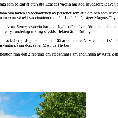
a som bekräftar att Astra Zenecas vaccin har god skyddseffekt även fö
kunna öka takten i vaccinationen av personer som är äldre och som riskera
vi in en extra växel i vaccinationerna i fas 1 och fas 2, säger Magnus T
en att Astra Zenecas vaccin har god skyddseffekt även för personer som 
e nya underlagen kring skyddseffekten är tillförlitliga.
 nu också erbjuds personer som är 65 år och äldre. Vi vaccinerar i så hö
som väntar på sin dos, säger Magnus Thyberg.
dation från den 2 februari om att begränsa användningen av Astra Zene