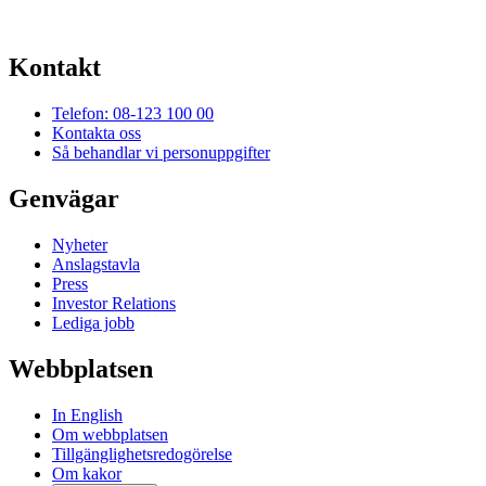
Kontakt
Telefon: 08-123 100 00
Kontakta oss
Så behandlar vi personuppgifter
Genvägar
Nyheter
Anslagstavla
Press
Investor Relations
Lediga jobb
Webbplatsen
In English
Om webbplatsen
Tillgänglighetsredogörelse
Om kakor