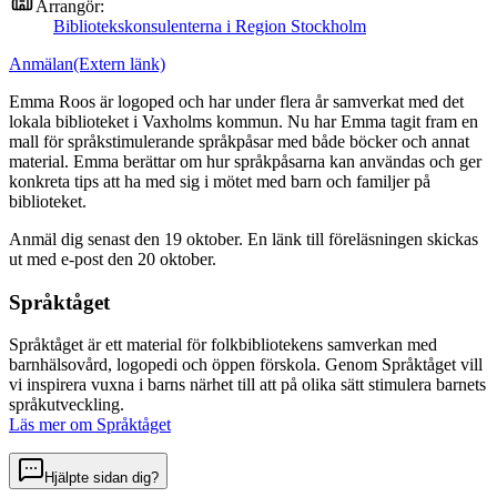
Arrangör:
Bibliotekskonsulenterna i Region Stockholm
Anmälan
(Extern länk)
Emma Roos är logoped och har under flera år samverkat med det
lokala biblioteket i Vaxholms kommun. Nu har Emma tagit fram en
mall för språkstimulerande språkpåsar med både böcker och annat
material. Emma berättar om hur språkpåsarna kan användas och ger
konkreta tips att ha med sig i mötet med barn och familjer på
biblioteket.
Anmäl dig senast den 19 oktober. En länk till föreläsningen skickas
ut med e-post den 20 oktober.
Språktåget
Språktåget är ett material för folkbibliotekens samverkan med
barnhälsovård, logopedi och öppen förskola. Genom Språktåget vill
vi inspirera vuxna i barns närhet till att på olika sätt stimulera barnets
språkutveckling.
Läs mer om Språktåget
Hjälpte sidan dig?