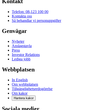
Kontakt
Telefon: 08-123 100 00
Kontakta oss
Så behandlar vi personuppgifter
Genvägar
Nyheter
Anslagstavla
Press
Investor Relations
Lediga jobb
Webbplatsen
In English
Om webbplatsen
Tillgänglighetsredogörelse
Om kakor
Hantera kakor
Sociala medier