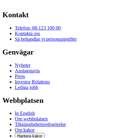
Kontakt
Telefon: 08-123 100 00
Kontakta oss
Så behandlar vi personuppgifter
Genvägar
Nyheter
Anslagstavla
Press
Investor Relations
Lediga jobb
Webbplatsen
In English
Om webbplatsen
Tillgänglighetsredogörelse
Om kakor
Hantera kakor