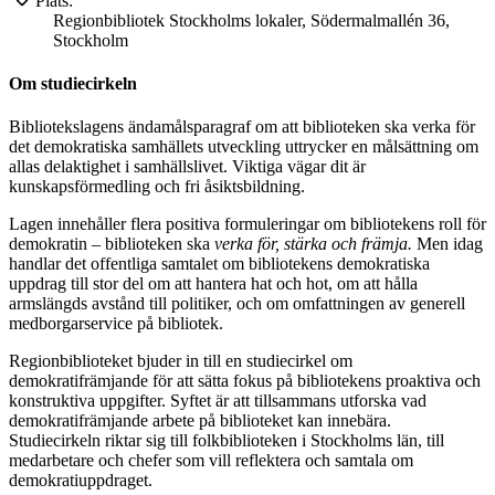
Plats:
Regionbibliotek Stockholms lokaler, Södermalmallén 36,
Stockholm​
Om studiecirkeln
Bibliotekslagens ändamålsparagraf om att biblioteken ska verka för
det demokratiska samhällets utveckling uttrycker en målsättning om
allas delaktighet i samhällslivet. Viktiga vägar dit är
kunskapsförmedling och fri åsiktsbildning.
Lagen innehåller flera positiva formuleringar om bibliotekens roll för
demokratin – biblioteken ska
verka för, stärka och främja.
Men idag
handlar det offentliga samtalet om bibliotekens demokratiska
uppdrag till stor del om att hantera hat och hot, om att hålla
armslängds avstånd till politiker, och om omfattningen av generell
medborgarservice på bibliotek.
Regionbiblioteket bjuder in till en studiecirkel om
demokratifrämjande för att sätta fokus på bibliotekens proaktiva och
konstruktiva uppgifter. Syftet är att tillsammans utforska vad
demokratifrämjande arbete på biblioteket kan innebära.
Studiecirkeln riktar sig till folkbiblioteken i Stockholms län, till
medarbetare och chefer som vill reflektera och samtala om
demokratiuppdraget.