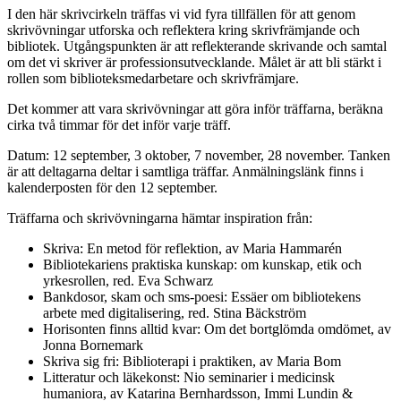
I den här skrivcirkeln träffas vi vid fyra tillfällen för att genom
skrivövningar utforska och reflektera kring skrivfrämjande och
bibliotek. Utgångspunkten är att reflekterande skrivande och samtal
om det vi skriver är professionsutvecklande. Målet är att bli stärkt i
rollen som biblioteksmedarbetare och skrivfrämjare.
Det kommer att vara skrivövningar att göra inför träffarna, beräkna
cirka två timmar för det inför varje träff.
Datum: 12 september, 3 oktober, 7 november, 28 november. Tanken
är att deltagarna deltar i samtliga träffar. Anmälningslänk finns i
kalenderposten för den 12 september.
Träffarna och skrivövningarna hämtar inspiration från:
Skriva: En metod för reflektion, av Maria Hammarén
Bibliotekariens praktiska kunskap: om kunskap, etik och
yrkesrollen, red. Eva Schwarz
Bankdosor, skam och sms-poesi: Essäer om bibliotekens
arbete med digitalisering, red. Stina Bäckström
Horisonten finns alltid kvar: Om det bortglömda omdömet, av
Jonna Bornemark
Skriva sig fri: Biblioterapi i praktiken, av Maria Bom
Litteratur och läkekonst: Nio seminarier i medicinsk
humaniora, av Katarina Bernhardsson, Immi Lundin &