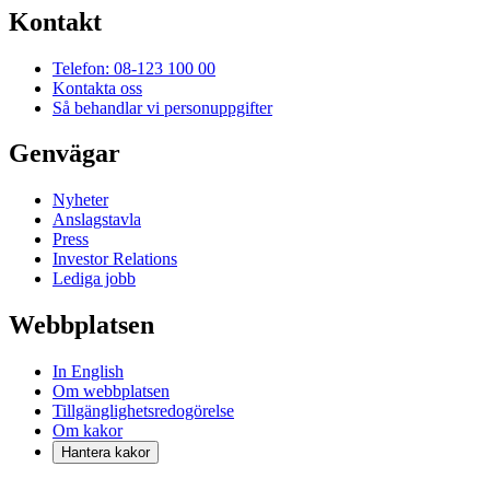
Kontakt
Telefon: 08-123 100 00
Kontakta oss
Så behandlar vi personuppgifter
Genvägar
Nyheter
Anslagstavla
Press
Investor Relations
Lediga jobb
Webbplatsen
In English
Om webbplatsen
Tillgänglighetsredogörelse
Om kakor
Hantera kakor