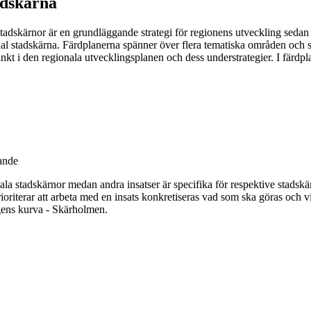
adskärna
tadskärnor är en grundläggande strategi för regionens utveckling sedan
gional stadskärna. Färdplanerna spänner över flera tematiska områden oc
kt i den regionala utvecklingsplanen och dess understrategier. I färdpl
sande
stadskärnor medan andra insatser är specifika för respektive stadskärna
oriterar att arbeta med en insats konkretiseras vad som ska göras och vi
gens kurva - Skärholmen.