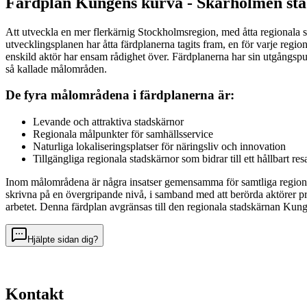
Färdplan Kungens kurva - Skärholmen st
Att utveckla en mer flerkärnig Stockholmsregion, med åtta regionala s
utvecklingsplanen har åtta färdplanerna tagits fram, en för varje re
enskild aktör har ensam rådighet över. Färdplanerna har sin utgångspun
så kallade målområden.
De fyra målområdena i färdplanerna är:
Levande och attraktiva stadskärnor
Regionala målpunkter för samhällsservice
Naturliga lokaliseringsplatser för näringsliv och innovation
Tillgängliga regionala stadskärnor som bidrar till ett hållbart re
Inom målområdena är några insatser gemensamma för samtliga regionala 
skrivna på en övergripande nivå, i samband med att berörda aktörer pri
arbetet. Denna färdplan avgränsas till den regionala stadskärnan Kun
Hjälpte sidan dig?
Kontakt