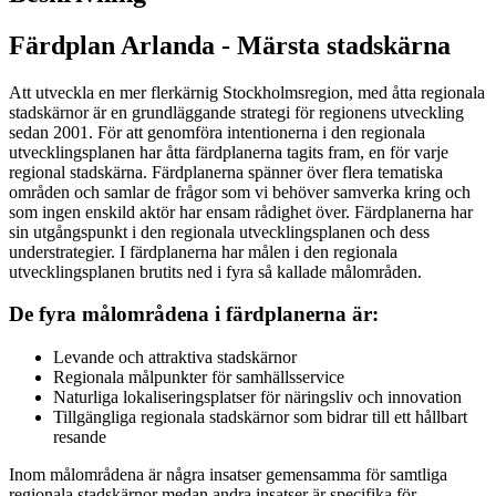
Färdplan Arlanda - Märsta stadskärna
Att utveckla en mer flerkärnig Stockholmsregion, med åtta regionala
stadskärnor är en grundläggande strategi för regionens utveckling
sedan 2001. För att genomföra intentionerna i den regionala
utvecklingsplanen har åtta färdplanerna tagits fram, en för varje
regional stadskärna. Färdplanerna spänner över flera tematiska
områden och samlar de frågor som vi behöver samverka kring och
som ingen enskild aktör har ensam rådighet över. Färdplanerna har
sin utgångspunkt i den regionala utvecklingsplanen och dess
understrategier. I färdplanerna har målen i den regionala
utvecklingsplanen brutits ned i fyra så kallade målområden.
De fyra målområdena i färdplanerna är:
Levande och attraktiva stadskärnor
Regionala målpunkter för samhällsservice
Naturliga lokaliseringsplatser för näringsliv och innovation
Tillgängliga regionala stadskärnor som bidrar till ett hållbart
resande
Inom målområdena är några insatser gemensamma för samtliga
regionala stadskärnor medan andra insatser är specifika för