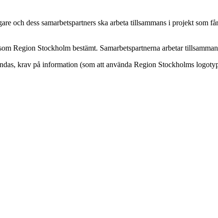
gare och dess samarbets­partners ska arbeta tillsammans i projekt som f
llkor som Region Stockholm bestämt. Samarbets­partnerna arbetar tillsamm
vändas, krav på information (som att använda Region Stockholms logotyp