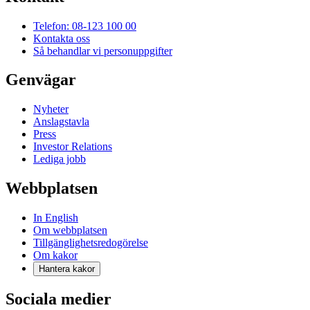
Telefon: 08-123 100 00
Kontakta oss
Så behandlar vi personuppgifter
Genvägar
Nyheter
Anslagstavla
Press
Investor Relations
Lediga jobb
Webbplatsen
In English
Om webbplatsen
Tillgänglighetsredogörelse
Om kakor
Hantera kakor
Sociala medier