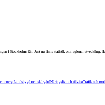
lingen i Stockholms län. Just nu finns statistik om regional utveckling,
ch energi
Landsbygd och skärgård
Näringsliv och tillväxt
Trafik och mobi