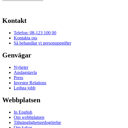
Kontakt
Telefon: 08-123 100 00
Kontakta oss
Så behandlar vi personuppgifter
Genvägar
Nyheter
Anslagstavla
Press
Investor Relations
Lediga jobb
Webbplatsen
In English
Om webbplatsen
Tillgänglighetsredogörelse
Om kakor