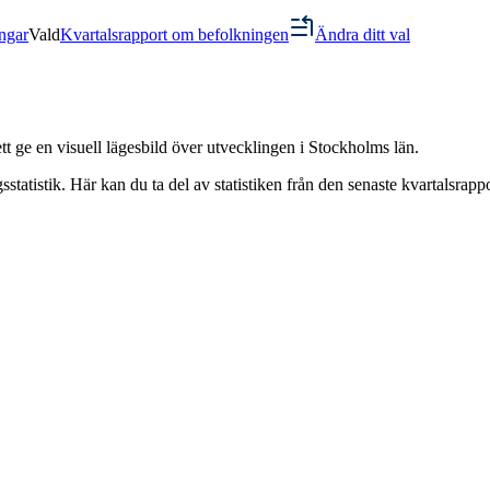
ngar
Vald
Kvartalsrapport om befolkningen
Ändra ditt val
ett ge en visuell lägesbild över utvecklingen i Stockholms län.
tatistik. Här kan du ta del av statistiken från den senaste kvartalsrapp