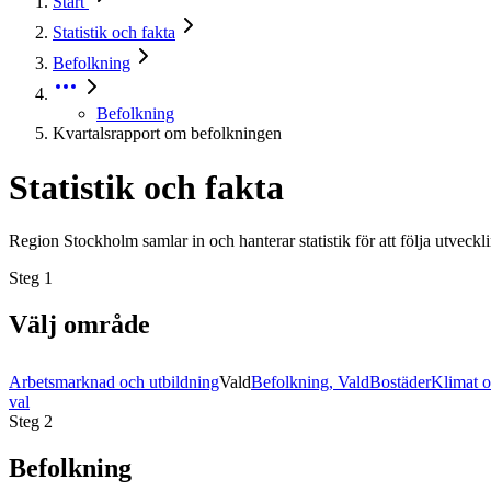
Start
Statistik och fakta
Befolkning
Befolkning
Kvartalsrapport om befolkningen
Statistik och fakta
Region Stockholm samlar in och hanterar statistik för att följa utveck
Steg
1
Välj område
Arbetsmarknad och utbildning
Vald
Befolkning
,
Vald
Bostäder
Klimat o
val
Steg
2
Befolkning