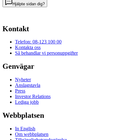
Hjälpte sidan dig?
Kontakt
Telefon: 08-123 100 00
Kontakta oss
Så behandlar vi personuppgifter
Genvägar
Nyheter
Anslagstavla
Press
Investor Relations
Lediga jobb
Webbplatsen
In English
Om webbplatsen
Tillgänglighetsredogörelse