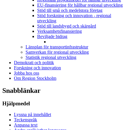
EU-finansiering för hållbar regional utveckling
Stöd till små och medelstora företag
Stöd forskning och innovation - regional
utveckling
Stöd till landsbygd och skärgård
Verksamhetsfinansiering
Beviljade bidrag
Länsplan för transportinfrastruktur
Samverkan för regional utveckling
Statistik regional utveckling
Demokrati och politik
Forskning och innovation
Jobba hos oss
Om Region Stockholm
Snabblänkar
Hjälpmedel
Lyssna på innehållet
Teckenspråk
Anpassa text