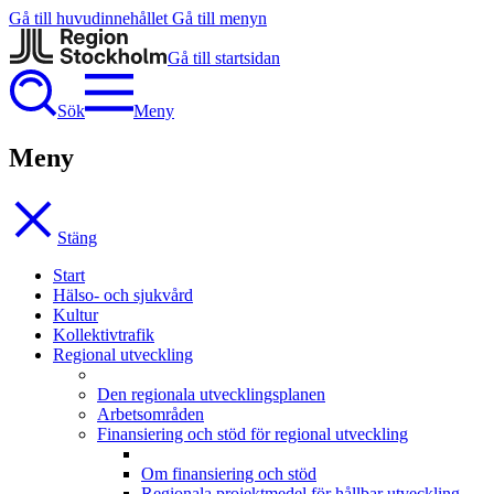
Gå till huvudinnehållet
Gå till menyn
Gå till startsidan
Sök
Meny
Meny
Stäng
Start
Hälso- och sjukvård
Kultur
Kollektivtrafik
Regional utveckling
Den regionala utvecklingsplanen
Arbetsområden
Finansiering och stöd för regional utveckling
Om finansiering och stöd
Regionala projektmedel för hållbar utveckling