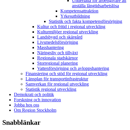
Underlätta för arbetsgivare att
anställa långtidsarbetslösa
Kompetensattraktion
Yrkesutbildning
Statistik och fakta kompetensförsörjning
Kultur och fritid i regional utveckling
Kulturmiljöer regional utveckling
Landsbygd och skärgård
Livsmedelsförsörjning
Masshantering
Näringsliv och tillväxt
Regionala stadskärnor
Storregional planering
Vattenförsörjning och avloppshantering
Finansiering och stöd för regional utveckling
Länsplan för transportinfrastruktur
Samverkan för regional utveckling
Statistik regional utveckling
Demokrati och politik
Forskning och innovation
Jobba hos oss
Om Region Stockholm
Snabblänkar