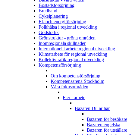
Bostadsförsörjning
Bredband
Cykelplanering
El- och energiförsörjning
Folkhälsa i regional utveckling
Godstrafik
Grönstruktur - gröna områden
Inomregionala skillnader
Internationellt arbete regional utveckling
Klimatarbete för regional utveckling
Kollektivtrafik regional utveckling
Kompetensförsörjning
Om kompetensförsörjning
Kompetensarena Stockholm
Våra fokusområden
Fler i arbete
Bazaren
Du är här
Bazaren för besökare
Bazaren engelska
Bazaren för utställare