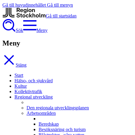
Gå till huvudinnehållet
Gå till menyn
Gå till startsidan
Sök
Meny
Meny
Stäng
Start
Hälso- och sjukvård
Kultur
Kollektivtrafik
Regional utveckling
Den regionala utvecklingsplanen
Arbetsområden
Beredskap
Besöksnäring och turism
Blåstruktur - våra vatten