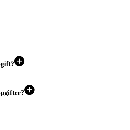
gift?
pgifter?