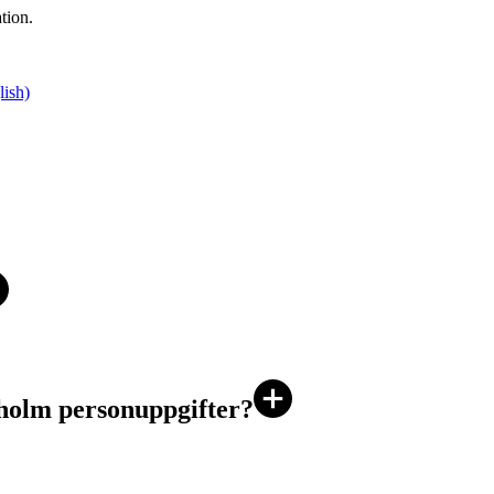
ation.
lish)
kholm personuppgifter?