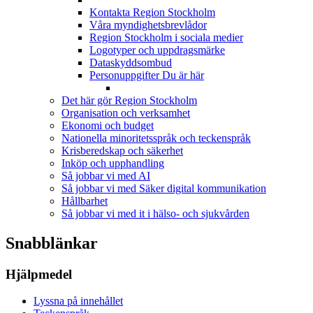
Kontakta Region Stockholm
Våra myndighetsbrevlådor
Region Stockholm i sociala medier
Logotyper och uppdragsmärke
Dataskyddsombud
Personuppgifter
Du är här
Det här gör Region Stockholm
Organisation och verksamhet
Ekonomi och budget
Nationella minoritetsspråk och teckenspråk
Krisberedskap och säkerhet
Inköp och upphandling
Så jobbar vi med AI
Så jobbar vi med Säker digital kommunikation
Hållbarhet
Så jobbar vi med it i hälso- och sjukvården
Snabblänkar
Hjälpmedel
Lyssna på innehållet