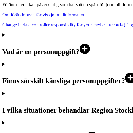
Förändringen kan påverka dig som har satt en spärr för journalinform
Om förändringen för viss journalinformation
Change in data controller responsibility for your medical records (Eng
Vad är en personuppgift?
Finns särskilt känsliga personuppgifter?
I vilka situationer behandlar Region Stoc