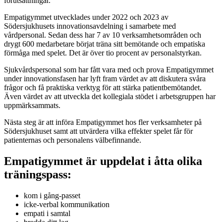
förutsättningar.
Empatigymmet utvecklades under 2022 och 2023 av
Södersjukhusets innovationsavdelning i samarbete med
vårdpersonal. Sedan dess har 7 av 10 verksamhetsområden och
drygt 600 medarbetare börjat träna sitt bemötande och empatiska
förmåga med spelet. Det är över tio procent av personalstyrkan.
Sjukvårdspersonal som har fått vara med och prova Empatigymmet
under innovationsfasen har lyft fram värdet av att diskutera svåra
frågor och få praktiska verktyg för att stärka patientbemötandet.
Även värdet av att utveckla det kollegiala stödet i arbetsgruppen har
uppmärksammats.
Nästa steg är att införa Empatigymmet hos fler verksamheter på
Södersjukhuset samt att utvärdera vilka effekter spelet får för
patienternas och personalens välbefinnande.
Empatigymmet är uppdelat i åtta olika
träningspass:
kom i gång-passet
icke-verbal kommunikation
empati i samtal