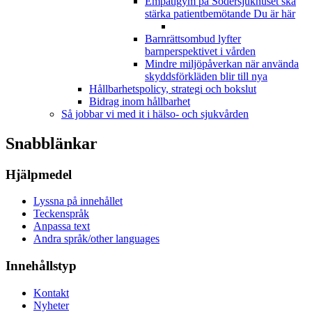
Empatigym på Södersjukhuset ska
stärka patientbemötande
Du är här
Barnrättsombud lyfter
barnperspektivet i vården
Mindre miljöpåverkan när använda
skyddsförkläden blir till nya
Hållbarhetspolicy, strategi och bokslut
Bidrag inom hållbarhet
Så jobbar vi med it i hälso- och sjukvården
Snabblänkar
Hjälpmedel
Lyssna på innehållet
Teckenspråk
Anpassa text
Andra språk/other languages
Innehållstyp
Kontakt
Nyheter