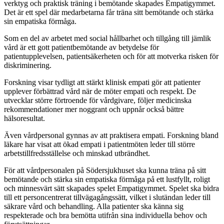
verktyg och praktisk träning i bemötande skapades Empatigymmet.
Det är ett spel där medarbetarna får träna sitt bemötande och stärka
sin empatiska förmåga.
Som en del av arbetet med social hållbarhet och tillgång till jämlik
vård är ett gott patientbemötande av betydelse för
patientupplevelsen, patientsäkerheten och för att motverka risken för
diskriminering.
Forskning visar tydligt att stärkt klinisk empati gör att patienter
upplever förbättrad vård när de möter empati och respekt. De
utvecklar större förtroende för vårdgivare, följer medicinska
rekommendationer mer noggrant och uppnår också bättre
hälsoresultat.
Även vårdpersonal gynnas av att praktisera empati. Forskning bland
läkare har visat att ökad empati i patientmöten leder till större
arbetstillfredsställelse och minskad utbrändhet.
För att vårdpersonalen på Södersjukhuset ska kunna träna på sitt
bemötande och stärka sin empatiska förmåga på ett lustfyllt, roligt
och minnesvärt sätt skapades spelet Empatigymmet. Spelet ska bidra
till ett personcentrerat tillvägagångssätt, vilket i slutändan leder till
säkrare vård och behandling. Alla patienter ska känna sig
respekterade och bra bemötta utifrån sina individuella behov och