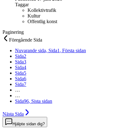
Taggar
Kollektivtrafik
Kultur
Offentlig konst
Paginering
Föregående
Sida
Nuvarande sida,
Sida
1
, Första sidan
Sida
2
Sida
3
Sida
4
Sida
5
Sida
6
Sida
7
…
…
Sida
96
, Sista sidan
Nästa
Sida
Hjälpte sidan dig?